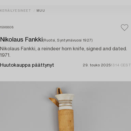
KERÄILYESINEET
MUU
1598808
Nikolaus Fankki
(Ruotsi, Syntymävuosi 1927)
Nikolaus Fankki, a reindeer horn knife, signed and dated.
1971.
Huutokauppa päättynyt
29. touko 2025
13:14 CEST