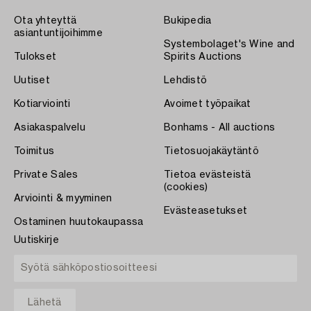
Ota yhteyttä
Bukipedia
asiantuntijoihimme
Systembolaget's Wine and
Tulokset
Spirits Auctions
Uutiset
Lehdistö
Kotiarviointi
Avoimet työpaikat
Asiakaspalvelu
Bonhams - All auctions
Toimitus
Tietosuojakäytäntö
Private Sales
Tietoa evästeistä
(cookies)
Arviointi & myyminen
Evästeasetukset
Ostaminen huutokaupassa
Uutiskirje