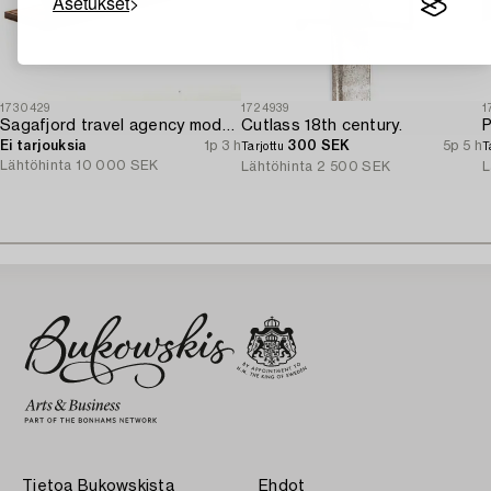
Asetukset
1730429
1724939
1
Sagafjord travel agency model / ship model.
Cutlass 18th century.
P
Ei tarjouksia
1p 3 h
300 SEK
5p 5 h
Tarjottu
T
Lähtöhinta
10 000 SEK
Lähtöhinta
2 500 SEK
L
Tietoa Bukowskista
Ehdot