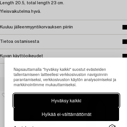
Length 20.5, total length 23 cm.
Yleisvaikutelma hyvä.
Kuuluu jälleenmyyntikorvauksen piiriin
Tietoa ostamisesta
Kuvan käyttöoikeudet
Napsauttamalla "hyväksy kaikki" suostut evästeiden
tallentamiseen laitteellesi verkkosivuston navigoinnin
parantamiseksi, verkkosivuston käytön analysoimiseksi ja
Muiden katsomia kohteita
markkinointimme mukauttamiseksi.
Hyväksy kaikki
Hylkää ei-välttämättömät