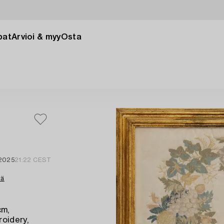
pat
Arvioi & myy
Osta
 2025
21:22 CEST
tä
cm,
oidery,