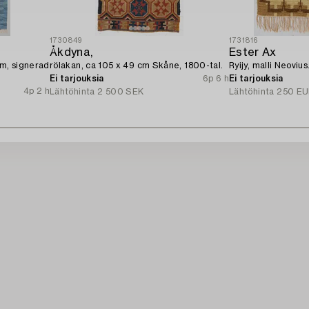
1730849
1731816
Åkdyna,
Ester Ax
cm, signerad
rölakan, ca 105 x 49 cm Skåne, 1800-tal.
Ryijy, malli Neoviu
Ei tarjouksia
6p 6 h
Ei tarjouksia
4p 2 h
Lähtöhinta
2 500 SEK
Lähtöhinta
250 EU