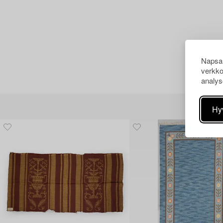
Napsau
verkko
analys
Hy