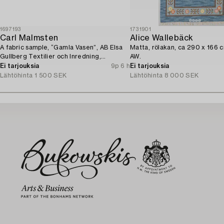
1697193
1731901
Carl Malmsten
Alice Wallebäck
A fabric sample, “Gamla Vasen”, AB Elsa
Matta, rölakan, ca 290 x 166 
Gullberg Textilier och Inredning,
AW.
Stockholm, 1920s.
Ei tarjouksia
9p 6 h
Ei tarjouksia
Lähtöhinta
1 500 SEK
Lähtöhinta
8 000 SEK