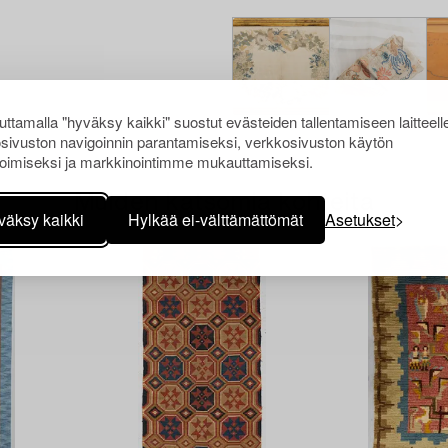
ttamalla "hyväksy kaikki" suostut evästeiden tallentamiseen laitteell
sivuston navigoinnin parantamiseksi, verkkosivuston käytön
oimiseksi ja markkinointimme mukauttamiseksi.
Muiden katsomia kohteita
väksy kaikki
Hylkää ei-välttämättömät
Asetukset