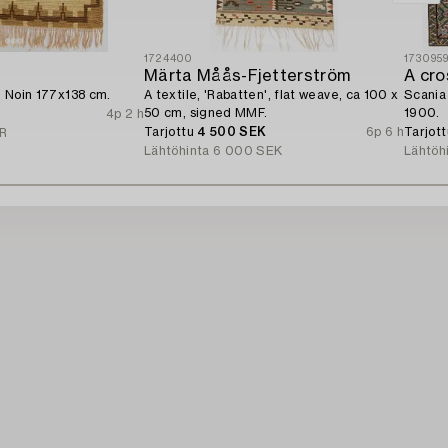
1724400
173095
Märta Måås-Fjetterström
s. Noin 177x138 cm.
A textile, 'Rabatten', flat weave, ca 100 x
Scania 
50 cm, signed MMF.
1900.
4p 2 h
Tarjottu
4 500 SEK
6p 6 h
Tarjot
R
Lähtöhinta
6 000 SEK
Lähtöh