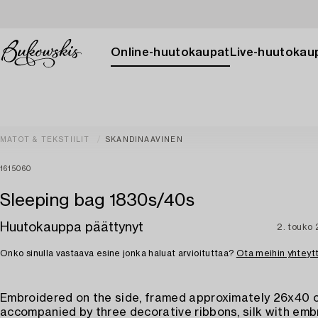
Online-huutokaupat
Live-huutokau
MATOT & TEKSTIILIT
SKANDINAAVINEN
1615060
Sleeping bag 1830s/40s
Huutokauppa päättynyt
2. touko
Onko sinulla vastaava esine jonka haluat arvioituttaa?
Ota meihin yhteyt
Embroidered on the side, framed approximately 26x40 
accompanied by three decorative ribbons, silk with embr