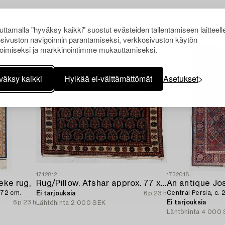
Muiden katsomia kohteita
ttamalla "hyväksy kaikki" suostut evästeiden tallentamiseen laitteell
sivuston navigoinnin parantamiseksi, verkkosivuston käytön
oimiseksi ja markkinointimme mukauttamiseksi.
väksy kaikki
Hylkää ei-välttämättömät
Asetukset
1712812
1732018
eke rug,
Rug/Pillow. Afshar approx. 77 x 66 cm.
An antique Jo
 72 cm.
Central Persia, c. 
Ei tarjouksia
6p 23 h
6p 23 h
Ei tarjouksia
Lähtöhinta
2 000 SEK
Lähtöhinta
4 000 