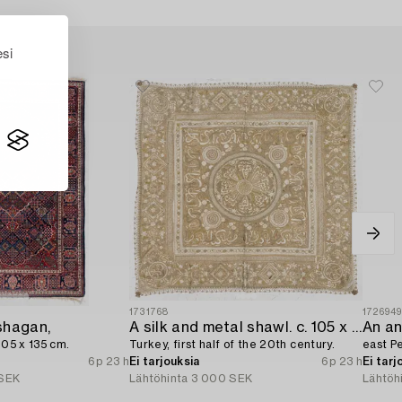
esi
1731768
172694
shagan,
A silk and metal shawl. c. 105 x 99 cm,
An an
205 x 135 cm.
Turkey, first half of the 20th century.
east Pe
6p 23 h
Ei tarjouksia
6p 23 h
Ei tarj
SEK
Lähtöhinta
3 000 SEK
Lähtöh