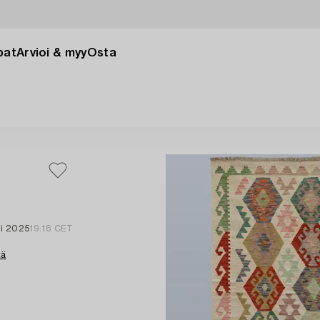
pat
Arvioi & myy
Osta
mi 2025
19:16 CET
tä