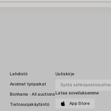
Lehdistö
Uutiskirje
Avoimet työpaikat
Lataa sovelluksemme
Bonhams - All auctions
App Store
Tietosuojakäytäntö