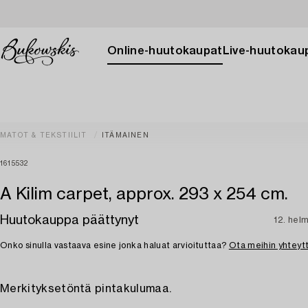
Online-huutokaupat
Live-huutokau
MATOT & TEKSTIILIT
ITÄMAINEN
1615532
A Kilim carpet, approx. 293 x 254 cm.
Huutokauppa päättynyt
12. hel
Onko sinulla vastaava esine jonka haluat arvioituttaa?
Ota meihin yhteyt
Merkityksetöntä pintakulumaa.