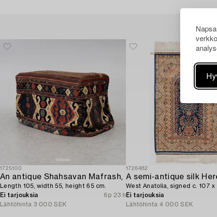
Napsau
verkko
analys
Hy
1725100
1726482
An antique Shahsavan Mafrash,
A semi-antique silk Her
Length 105, width 55, height 65 cm.
West Anatolia, signed c. 107 x
Ei tarjouksia
6p 23 h
Ei tarjouksia
Lähtöhinta
3 000 SEK
Lähtöhinta
4 000 SEK