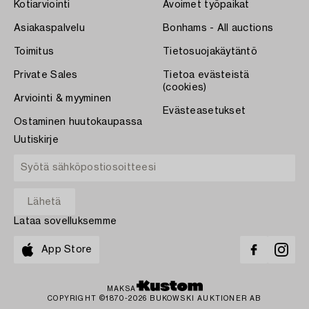
Kotiarviointi
Avoimet työpaikat
Asiakaspalvelu
Bonhams - All auctions
Toimitus
Tietosuojakäytäntö
Private Sales
Tietoa evästeistä
(cookies)
Arviointi & myyminen
Evästeasetukset
Ostaminen huutokaupassa
Uutiskirje
Lataa sovelluksemme
App Store
MAKSA
COPYRIGHT ©1870-2026 BUKOWSKI AUKTIONER AB