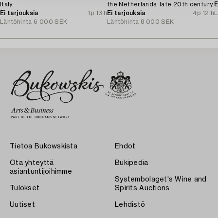
Italy.
the Netherlands, late 20th century.
E
Ei tarjouksia
1p 13 h
Ei tarjouksia
4p 12 h
L
Lähtöhinta
6 000 SEK
Lähtöhinta
8 000 SEK
Tietoa Bukowskista
Ehdot
Ota yhteyttä
Bukipedia
asiantuntijoihimme
Systembolaget's Wine and
Tulokset
Spirits Auctions
Uutiset
Lehdistö