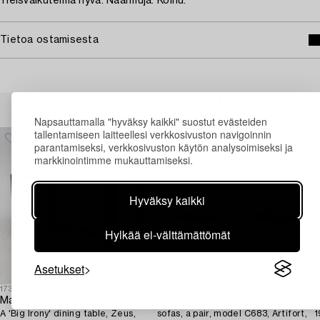
Yleisvaikutelma hyvä. Naarmuja. Kolhu.
Tietoa ostamisesta
Muiden katsomia kohteita
Napsauttamalla "hyväksy kaikki" suostut evästeiden
tallentamiseen laitteellesi verkkosivuston navigoinnin
parantamiseksi, verkkosivuston käytön analysoimiseksi ja
markkinointimme mukauttamiseksi.
Hyväksy kaikki
Hylkää ei-välttämättömät
Asetukset
1730109
1732170
1
Maurizio Peregalli
Kho Liang,
A
A 'Big Irony' dining table, Zeus,
sofas, a pair, model C683, Artifort,
1