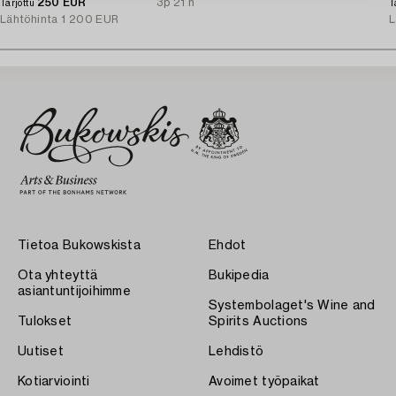
250 EUR
3p 21 h
Tarjottu
T
Lähtöhinta
1 200 EUR
L
Tietoa Bukowskista
Ehdot
Ota yhteyttä
Bukipedia
asiantuntijoihimme
Systembolaget's Wine and
Tulokset
Spirits Auctions
Uutiset
Lehdistö
Kotiarviointi
Avoimet työpaikat