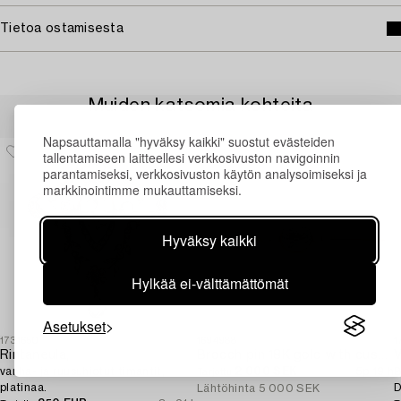
Tietoa ostamisesta
Muiden katsomia kohteita
Napsauttamalla "hyväksy kaikki" suostut evästeiden
tallentamiseen laitteellesi verkkosivuston navigoinnin
parantamiseksi, verkkosivuston käytön analysoimiseksi ja
markkinointimme mukauttamiseksi.
Hyväksy kaikki
Hylkää ei-välttämättömät
Asetukset
1731650
1694988
1
Rintaneula,
Brooch pin 18K gold with cushion-cut aquamarine and seed pearls.
V
vanha- ja ruusuhiotut timantit,
2 000 SEK
5p 19 h
B
Tarjottu
platinaa.
D
Lähtöhinta
5 000 SEK