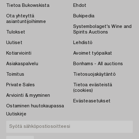
Tietoa Bukowskista
Ehdot
Ota yhteyttä
Bukipedia
asiantuntijoihimme
Systembolaget's Wine and
Tulokset
Spirits Auctions
Uutiset
Lehdistö
Kotiarviointi
Avoimet työpaikat
Asiakaspalvelu
Bonhams - All auctions
Toimitus
Tietosuojakäytäntö
Private Sales
Tietoa evästeistä
(cookies)
Arviointi & myyminen
Evästeasetukset
Ostaminen huutokaupassa
Uutiskirje