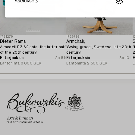
Asetukset
1731279
1726799
1
Dieter Rams
Armchair,
S
A modell RZ 62 sofa, the latter half
'Swing grace', Swedese, late 20th
"
of the 20th century.
century.
2
Ei tarjouksia
2p 8 h
Ei tarjouksia
3p 10 h
E
Lähtöhinta
8 000 SEK
Lähtöhinta
2 500 SEK
L