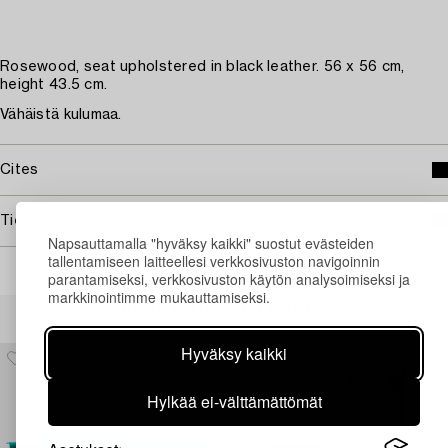
Rosewood, seat upholstered in black leather. 56 x 56 cm,
height 43.5 cm.
Vähäistä kulumaa.
Cites
Tietoa ostamisesta
Napsauttamalla "hyväksy kaikki" suostut evästeiden
tallentamiseen laitteellesi verkkosivuston navigoinnin
parantamiseksi, verkkosivuston käytön analysoimiseksi ja
markkinointimme mukauttamiseksi.
Muiden katsomia kohteita
Hyväksy kaikki
Hylkää ei-välttämättömät