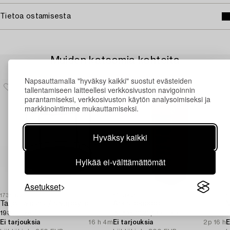
Tietoa ostamisesta
Muiden katsomia kohteita
Napsauttamalla "hyväksy kaikki" suostut evästeiden
tallentamiseen laitteellesi verkkosivuston navigoinnin
parantamiseksi, verkkosivuston käytön analysoimiseksi ja
markkinointimme mukauttamiseksi.
Hyväksy kaikki
Hylkää ei-välttämättömät
Asetukset
1731302
1730491
1
Tarjoiluvaunu / sivupöytä,
Arkistokaappi,
1980-luku.
Billnäs 1920/30-luku.
a
Ei tarjouksia
16 h 4m
Ei tarjouksia
2p 16 h
E