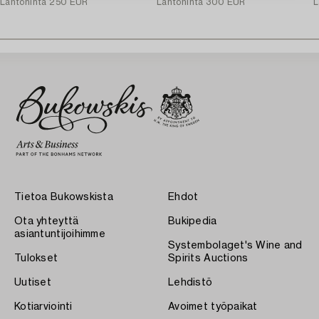
Lähtöhinta
250 EUR
Lähtöhinta
300 EUR
L
Tietoa Bukowskista
Ehdot
Ota yhteyttä
Bukipedia
asiantuntijoihimme
Systembolaget's Wine and
Tulokset
Spirits Auctions
Uutiset
Lehdistö
Kotiarviointi
Avoimet työpaikat