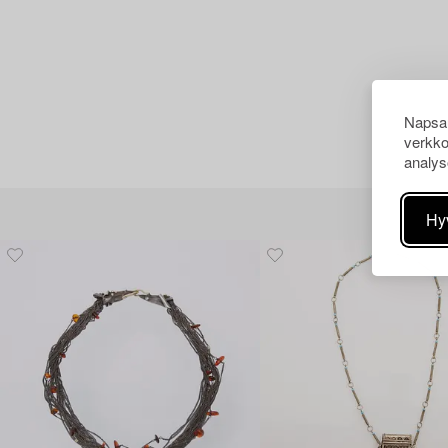
Napsau
verkko
analys
Hy