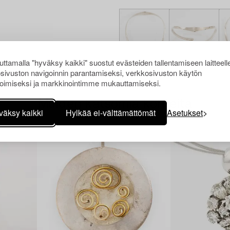
ttamalla "hyväksy kaikki" suostut evästeiden tallentamiseen laitteell
sivuston navigoinnin parantamiseksi, verkkosivuston käytön
oimiseksi ja markkinointimme mukauttamiseksi.
Muiden katsomia kohteita
väksy kaikki
Hylkää ei-välttämättömät
Asetukset