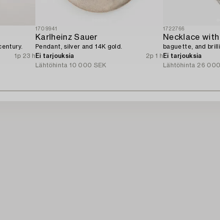
1709941
1722766
Karlheinz Sauer
Necklace with
century.
Pendant, silver and 14K gold.
baguette, and bril
1p 23 h
Ei tarjouksia
2p 1 h
Ei tarjouksia
Lähtöhinta
10 000 SEK
Lähtöhinta
26 000