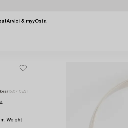
pat
Arvioi & myy
Osta
 kesä
15:07 CEST
tä
cm. Weight