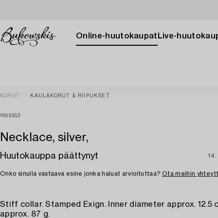
Online-huutokaupat
Live-huutokau
KORUT
KAULAKORUT & RIIPUKSET
1669353
Necklace, silver,
Huutokauppa päättynyt
14.
Onko sinulla vastaava esine jonka haluat arvioituttaa?
Ota meihin yhteyt
Stiff collar. Stamped Exign. Inner diameter approx. 12.5 
approx. 87 g.