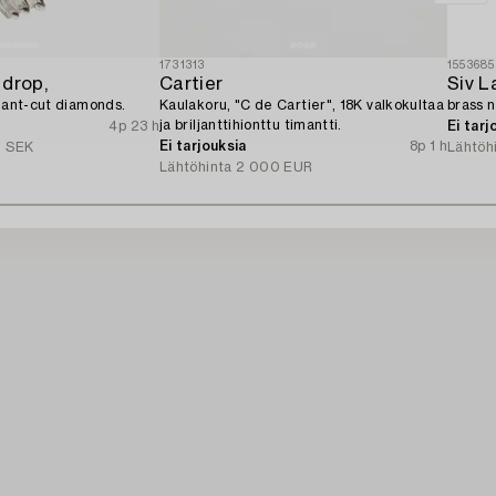
1731313
1553685
 drop,
Cartier
Siv L
liant-cut diamonds.
Kaulakoru, "C de Cartier", 18K valkokultaa
brass 
ja briljanttihionttu timantti.
4p 23 h
Ei tarj
Ei tarjouksia
8p 1 h
 SEK
Lähtöh
Lähtöhinta
2 000 EUR