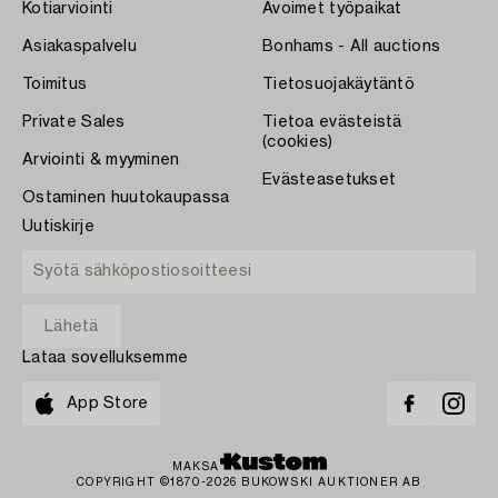
Kotiarviointi
Avoimet työpaikat
Asiakaspalvelu
Bonhams - All auctions
Toimitus
Tietosuojakäytäntö
Private Sales
Tietoa evästeistä
(cookies)
Arviointi & myyminen
Evästeasetukset
Ostaminen huutokaupassa
Uutiskirje
Lataa sovelluksemme
App Store
MAKSA
COPYRIGHT ©1870-2026 BUKOWSKI AUKTIONER AB