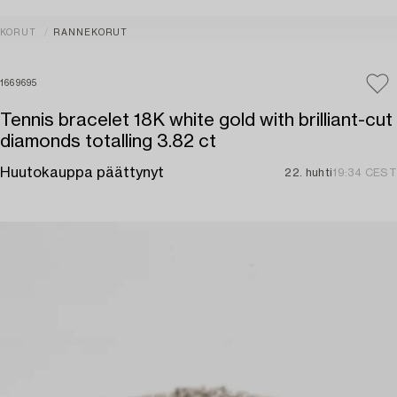
KORUT
RANNEKORUT
1669695
Tennis bracelet 18K white gold with brilliant-cut
diamonds totalling 3.82 ct
Huutokauppa päättynyt
22. huhti
19:34 CEST