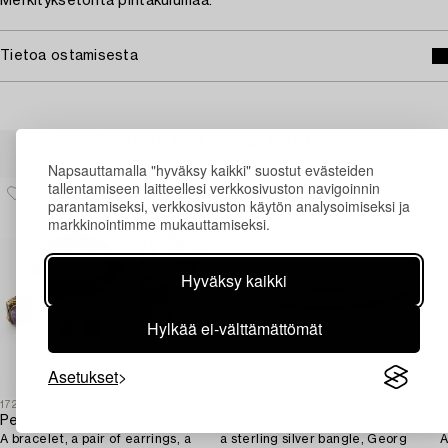
Merkityksetöntä pintakulumaa.
Tietoa ostamisesta
Muiden katsomia kohteita
Napsauttamalla "hyväksy kaikki" suostut evästeiden
tallentamiseen laitteellesi verkkosivuston navigoinnin
parantamiseksi, verkkosivuston käytön analysoimiseksi ja
markkinointimme mukauttamiseksi.
Hyväksy kaikki
Hylkää ei-välttämättömät
Asetukset
1723057
1730711
1
Pentti Sarpaneva
Flemming Eskildsen,
O
A bracelet, a pair of earrings, a
a sterling silver bangle, Georg
A