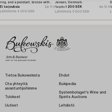
ring, and a pendant, bronze with
Jensen, Denmark.
D
amethyst, Finland 1960s.
Ei tarjouksia
2p 11 h
1 200 SEK
4p 12 h
Tarjottu
T
Lähtöhinta
4 000 SEK
Lähtöhinta
3 000 SEK
L
Tietoa Bukowskista
Ehdot
Ota yhteyttä
Bukipedia
asiantuntijoihimme
Systembolaget's Wine and
Tulokset
Spirits Auctions
Uutiset
Lehdistö