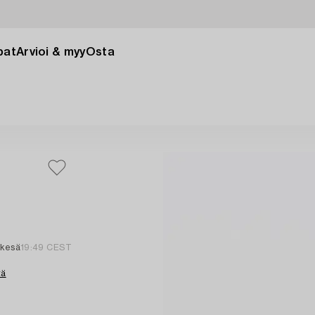
pat
Arvioi & myy
Osta
 kesä
19:49 CEST
tä