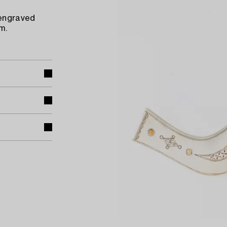
 engraved
m.