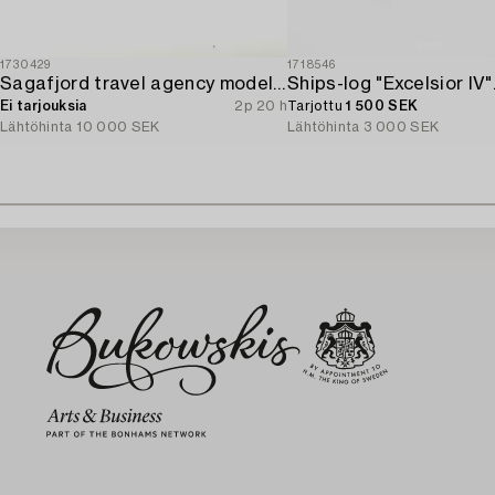
1730429
1718546
Sagafjord travel agency model / ship model.
Ei tarjouksia
2p 20 h
Tarjottu
1 500 SEK
Lähtöhinta
10 000 SEK
Lähtöhinta
3 000 SEK