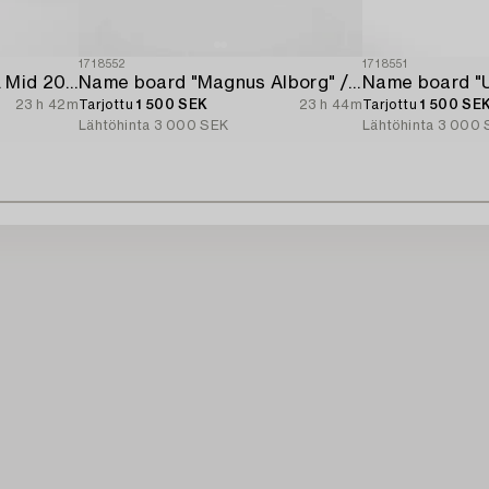
1718552
1718551
Ships-log "Excelsior IV". Mid 20th century.
Name board "Magnus Alborg" / "Veritas XXII (Köbenhavn" Copenhan).
Name board "U
23 h 42m
Tarjottu
1 500 SEK
23 h 44m
Tarjottu
1 500 SE
Lähtöhinta
3 000 SEK
Lähtöhinta
3 000 