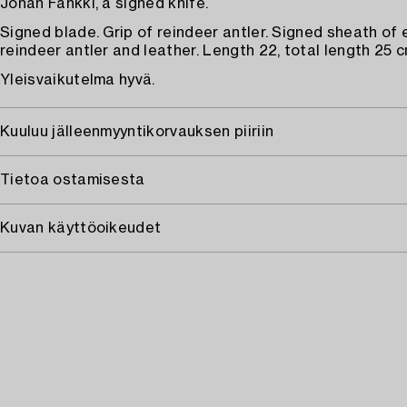
Johan Fankki, a signed knife.
Signed blade. Grip of reindeer antler. Signed sheath of
reindeer antler and leather. Length 22, total length 25 c
Yleisvaikutelma hyvä.
Kuuluu jälleenmyyntikorvauksen piiriin
Tietoa ostamisesta
Kuvan käyttöoikeudet