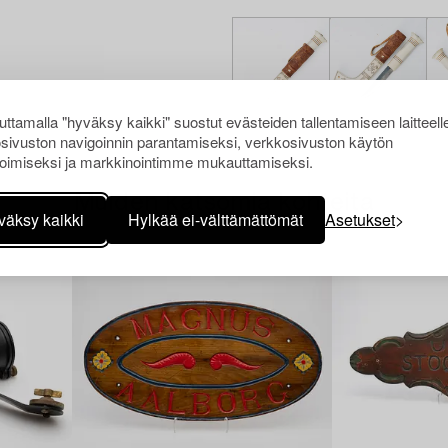
ttamalla "hyväksy kaikki" suostut evästeiden tallentamiseen laitteell
sivuston navigoinnin parantamiseksi, verkkosivuston käytön
oimiseksi ja markkinointimme mukauttamiseksi.
Muiden katsomia kohteita
väksy kaikki
Hylkää ei-välttämättömät
Asetukset