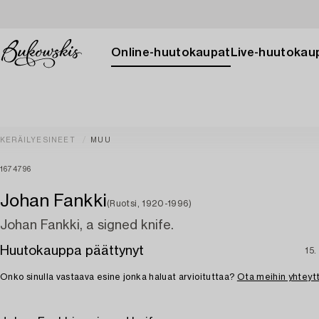
Online-huutokaupat
Live-huutokau
KERÄILYESINEET
MUU
1674796
Johan Fankki
(Ruotsi, 1920-1996)
Johan Fankki, a signed knife.
Huutokauppa päättynyt
15.
Onko sinulla vastaava esine jonka haluat arvioituttaa?
Ota meihin yhteyt