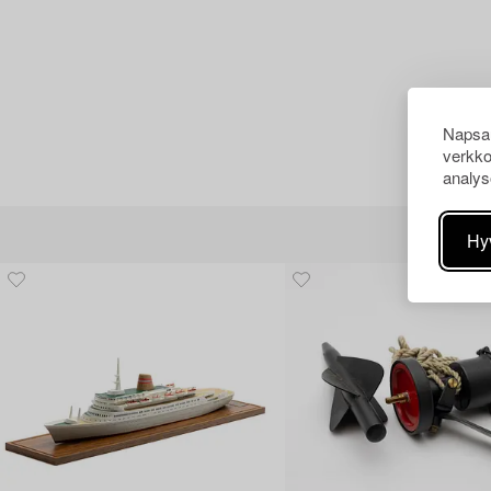
Napsau
verkko
analys
Hy