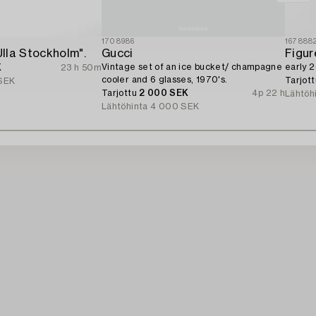
1708986
167888
lla Stockholm".
Gucci
Figur
Vintage set of an ice bucket/ champagne
early 2
K
23 h 50m
cooler and 6 glasses, 1970's.
Tarjot
SEK
Tarjottu
2 000 SEK
4p 22 h
Lähtöh
Lähtöhinta
4 000 SEK