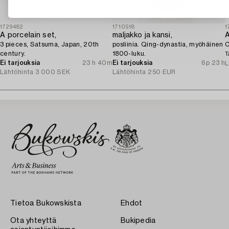
1729482
1710518
1
A porcelain set,
maljakko ja kansi,
3 pieces, Satsuma, Japan, 20th
posliinia. Qing-dynastia, myöhäinen
C
century.
1800-luku.
T
Ei tarjouksia
23 h 40m
Ei tarjouksia
6p 23 h
L
Lähtöhinta
3 000 SEK
Lähtöhinta
250 EUR
Tietoa Bukowskista
Ehdot
Ota yhteyttä
Bukipedia