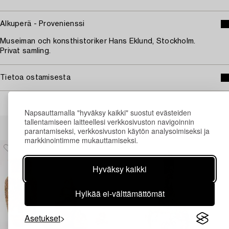
Alkuperä - Provenienssi
Museiman och konsthistoriker Hans Eklund, Stockholm.
Privat samling.
Tietoa ostamisesta
Napsauttamalla "hyväksy kaikki" suostut evästeiden
Muiden katsomia kohteita
tallentamiseen laitteellesi verkkosivuston navigoinnin
parantamiseksi, verkkosivuston käytön analysoimiseksi ja
markkinointimme mukauttamiseksi.
Hyväksy kaikki
Hylkää ei-välttämättömät
Asetukset