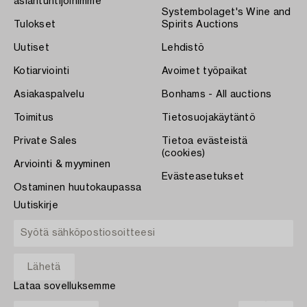
asiantuntijoihimme
Systembolaget's Wine and
Tulokset
Spirits Auctions
Uutiset
Lehdistö
Kotiarviointi
Avoimet työpaikat
Asiakaspalvelu
Bonhams - All auctions
Toimitus
Tietosuojakäytäntö
Private Sales
Tietoa evästeistä
(cookies)
Arviointi & myyminen
Evästeasetukset
Ostaminen huutokaupassa
Uutiskirje
Lataa sovelluksemme