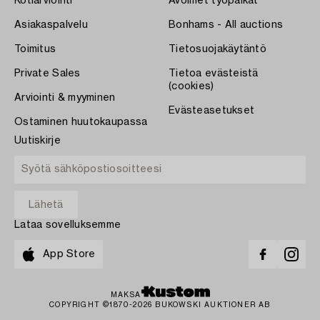
Kotiarviointi
Avoimet työpaikat
Asiakaspalvelu
Bonhams - All auctions
Toimitus
Tietosuojakäytäntö
Private Sales
Tietoa evästeistä
(cookies)
Arviointi & myyminen
Evästeasetukset
Ostaminen huutokaupassa
Uutiskirje
Lataa sovelluksemme
App Store
MAKSA
COPYRIGHT ©1870-2026 BUKOWSKI AUKTIONER AB