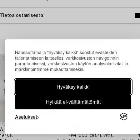
Tietoa ostamisesta
Muiden katsomia kohteita
Napsauttamalla "hyväksy kaikki" suostut evästeiden
tallentamiseen laitteellesi verkkosivuston navigoinnin
parantamiseksi, verkkosivuston käytön analysoimiseksi ja
markkinointimme mukauttamiseksi.
Hyväksy kaikki
Hylkää ei-välttämättömät
Asetukset
1730805
1730379
1
A Swedish Modern sofa,
Charles & Ray Eames
S
1940s.
Five 'DSS' chairs, Vitra.
"