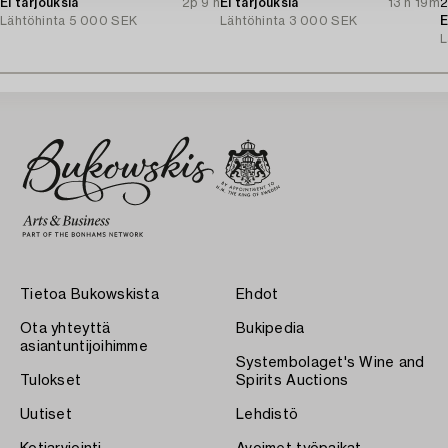
Ei tarjouksia
2p 9 h
Ei tarjouksia
13 h 19m
2
Lähtöhinta
5 000 SEK
Lähtöhinta
3 000 SEK
E
L
Tietoa Bukowskista
Ehdot
Ota yhteyttä
Bukipedia
asiantuntijoihimme
Systembolaget's Wine and
Tulokset
Spirits Auctions
Uutiset
Lehdistö