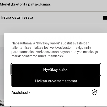
Merkityksetöntä pintakulumaa.
Tietoa ostamisesta
Muiden katsomia kohteita
Napsauttamalla "hyväksy kaikki" suostut evästeiden
tallentamiseen laitteellesi verkkosivuston navigoinnin
parantamiseksi, verkkosivuston käytön analysoimiseksi ja
markkinointimme mukauttamiseksi.
Hyväksy kaikki
Hylkää ei-välttämättömät
Asetukset
1729399
1717869
1
Earrings,
Earrings 18K white gold with opals and octagon-cut diamonds.