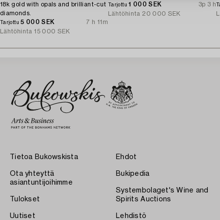
18k gold with opals and brilliant-cut
1 000 SEK
3p 3 h
Tarjottu
T
diamonds.
Lähtöhinta
20 000 SEK
L
5 000 SEK
7 h 11m
Tarjottu
Lähtöhinta
15 000 SEK
Tietoa Bukowskista
Ehdot
Ota yhteyttä
Bukipedia
asiantuntijoihimme
Systembolaget's Wine and
Tulokset
Spirits Auctions
Uutiset
Lehdistö