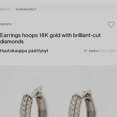
KORUT
KORVAKORUT
1683676
Earrings hoops 18K gold with brilliant-cut
diamonds
Huutokauppa päättynyt
17. touko
18:02 CEST