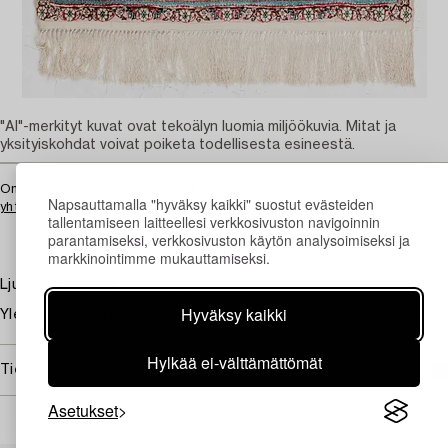
"AI"-merkityt kuvat ovat tekoälyn luomia miljöökuvia. Mitat ja
yksityiskohdat voivat poiketa todellisesta esineestä.
Onko sinulla vastaava esine jonka haluat arvioituttaa?
Ota meihin
Napsauttamalla "hyväksy kaikki" suostut evästeiden
yhteyttä
tallentamiseen laitteellesi verkkosivuston navigoinnin
parantamiseksi, verkkosivuston käytön analysoimiseksi ja
markkinointimme mukauttamiseksi.
Ljus botten med blommigt mönster.
Hyväksy kaikki
Yleisvaikutelma hyvä.
Hylkää ei-välttämättömät
Tietoa ostamisesta
Asetukset