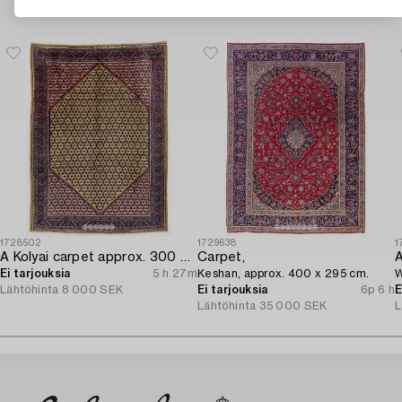
Muiden katsomia kohteita
1728502
1729638
1
A Kolyai carpet approx. 300 x 215 cm.
Carpet,
A
Ei tarjouksia
5 h 27m
Keshan, approx. 400 x 295 cm.
W
Lähtöhinta
8 000 SEK
Ei tarjouksia
6p 6 h
E
Lähtöhinta
35 000 SEK
L