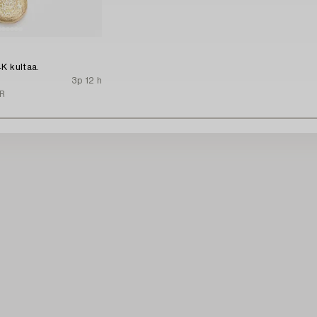
K kultaa.
3p 12 h
R