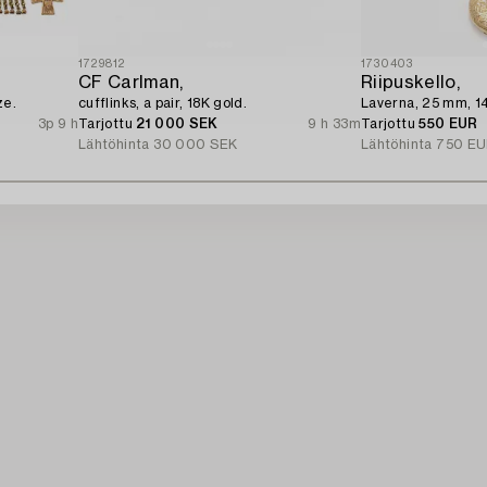
1729812
1730403
CF Carlman,
Riipuskello,
ze.
cufflinks, a pair, 18K gold.
Laverna, 25 mm, 14
3p 9 h
Tarjottu
21 000 SEK
9 h 33m
Tarjottu
550 EUR
Lähtöhinta
30 000 SEK
Lähtöhinta
750 EU