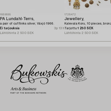
1689895
1728472
PA Lundahl-Terrs,
Jewellery,
a pair of cufflinks silver, Växjö 1966.
Kalevala Koru, 10 pieces, bron
Ei tarjouksia
3p 13 h
Tarjottu
1 250 SEK
Lähtöhinta
2 500 SEK
Lähtöhinta
2 500 SEK