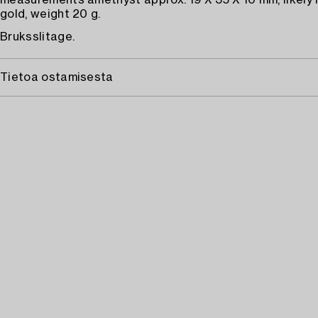
measurements amethyst approx. 19 X 35 X 10 mm, likely
gold, weight 20 g.
Bruksslitage.
Tietoa ostamisesta