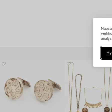
Napsau
verkko
analys
Hy