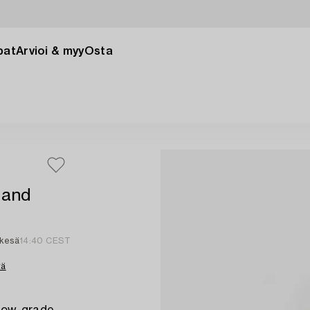
pat
Arvioi & myy
Osta
 and
 kesä
14:40 CEST
tä