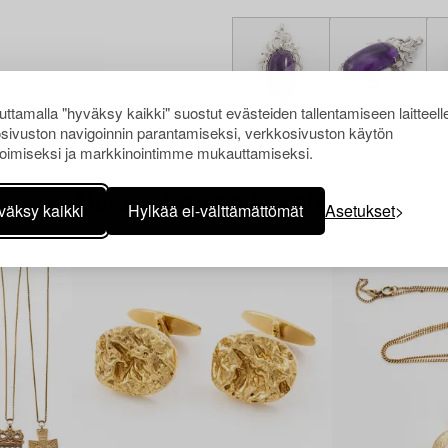
ttamalla "hyväksy kaikki" suostut evästeiden tallentamiseen laitteell
sivuston navigoinnin parantamiseksi, verkkosivuston käytön
oimiseksi ja markkinointimme mukauttamiseksi.
Muiden katsomia kohteita
väksy kaikki
Hylkää ei-välttämättömät
Asetukset