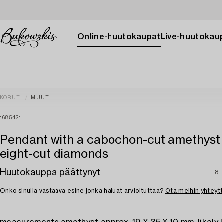
Online-huutokaupat
Live-huutokau
KORUT
MUUT
1685421
Pendant with a cabochon-cut amethyst
eight-cut diamonds
Huutokauppa päättynyt
8.
Onko sinulla vastaava esine jonka haluat arvioituttaa?
Ota meihin yhteyt