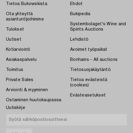
Tietoa Bukowskista
Ehdot
Ota yhteyttä
Bukipedia
asiantuntijoihimme
Systembolaget's Wine and
Tulokset
Spirits Auctions
Uutiset
Lehdistö
Kotiarviointi
Avoimet työpaikat
Asiakaspalvelu
Bonhams - All auctions
Toimitus
Tietosuojakäytäntö
Private Sales
Tietoa evästeistä
(cookies)
Arviointi & myyminen
Evästeasetukset
Ostaminen huutokaupassa
Uutiskirje