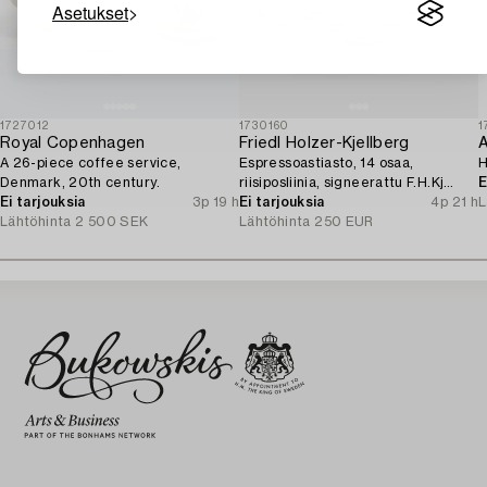
Asetukset
1727012
1730160
1
Royal Copenhagen
Friedl Holzer-Kjellberg
A
A 26-piece coffee service,
Espressoastiasto, 14 osaa,
H
Denmark, 20th century.
riisiposliinia, signeerattu F.H.Kj
E
Ei tarjouksia
3p 19 h
Arabia Finland.
Ei tarjouksia
4p 21 h
L
Lähtöhinta
2 500 SEK
Lähtöhinta
250 EUR