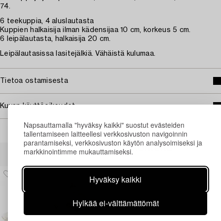
74.
6 teekuppia, 4 aluslautasta
Kuppien halkaisija ilman kädensijaa 10 cm, korkeus 5 cm.
6 leipälautasta, halkaisija 20 cm.
Leipälautasissa lasitejälkiä. Vähäistä kulumaa.
Tietoa ostamisesta
Kuvan käyttöoikeudet
Napsauttamalla "hyväksy kaikki" suostut evästeiden
tallentamiseen laitteellesi verkkosivuston navigoinnin
parantamiseksi, verkkosivuston käytön analysoimiseksi ja
Muiden katsomia kohteita
markkinointimme mukauttamiseksi.
Hyväksy kaikki
Hylkää ei-välttämättömät