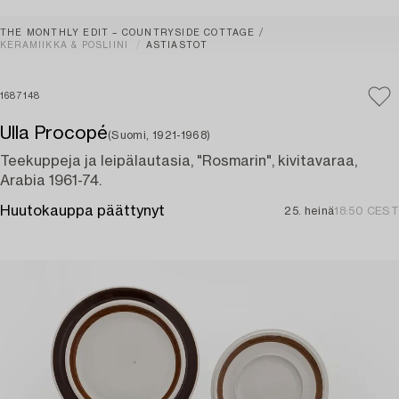
THE MONTHLY EDIT – COUNTRYSIDE COTTAGE
KERAMIIKKA & POSLIINI
ASTIASTOT
1687148
Ulla Procopé
(Suomi, 1921-1968)
Teekuppeja ja leipälautasia, "Rosmarin", kivitavaraa,
Arabia 1961-74.
Huutokauppa päättynyt
25. heinä
18:50 CEST