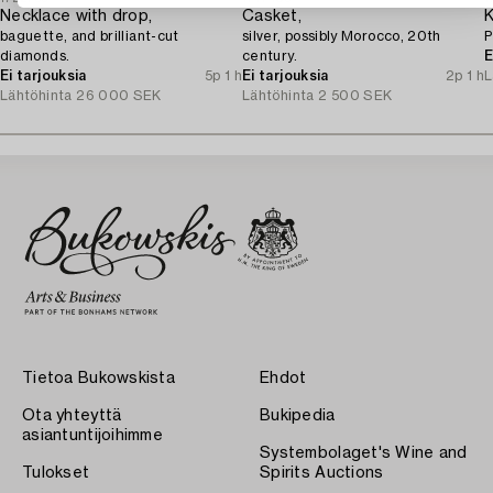
Necklace with drop,
Casket,
K
baguette, and brilliant-cut
silver, possibly Morocco, 20th
P
diamonds.
century.
E
Ei tarjouksia
5p 1 h
Ei tarjouksia
2p 1 h
L
Lähtöhinta
26 000 SEK
Lähtöhinta
2 500 SEK
Tietoa Bukowskista
Ehdot
Ota yhteyttä
Bukipedia
asiantuntijoihimme
Systembolaget's Wine and
Tulokset
Spirits Auctions