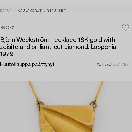
KORUT
KAULAKORUT & RIIPUKSET
1688047
Björn Weckström, necklace 18K gold with
zoisite and brilliant-cut diamond. Lapponia
1979.
Huutokauppa päättynyt
13. kesä
15:57 CEST