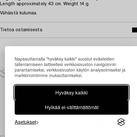
Length approximately 43 cm. Weight 14 g.
Vähäistä kulumaa.
Tietoa ostamisesta
Muiden katsomia kohteita
Napsauttamalla "hyväksy kaikki" suostut evästeiden
tallentamiseen laitteellesi verkkosivuston navigoinnin
parantamiseksi, verkkosivuston käytön analysoimiseksi ja
markkinointimme mukauttamiseksi.
Hyväksy kaikki
Hylkää ei-välttämättömät
Asetukset
1722766
1717403
1