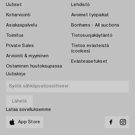
Uutiset
Lehdistö
Kotiarviointi
Avoimet työpaikat
Asiakaspalvelu
Bonhams - All auctions
Toimitus
Tietosuojakäytäntö
Private Sales
Tietoa evästeistä
(cookies)
Arviointi & myyminen
Evästeasetukset
Ostaminen huutokaupassa
Uutiskirje
Lataa sovelluksemme
App Store