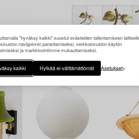
ttamalla "hyväksy kaikki" suostut evästeiden tallentamiseen laitteell
sivuston navigoinnin parantamiseksi, verkkosivuston käytön
oimiseksi ja markkinointimme mukauttamiseksi.
Muiden katsomia kohteita
väksy kaikki
Hylkää ei-välttämättömät
Asetukset