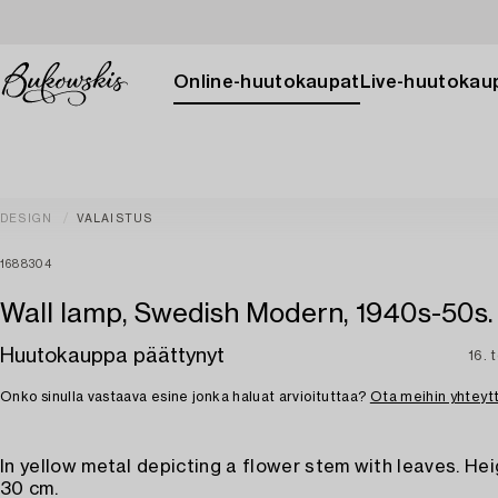
Online-huutokaupat
Live-huutokau
DESIGN
VALAISTUS
1688304
Wall lamp, Swedish Modern, 1940s-50s.
Huutokauppa päättynyt
16. 
Onko sinulla vastaava esine jonka haluat arvioituttaa?
Ota meihin yhteyt
In yellow metal depicting a flower stem with leaves. Hei
30 cm.