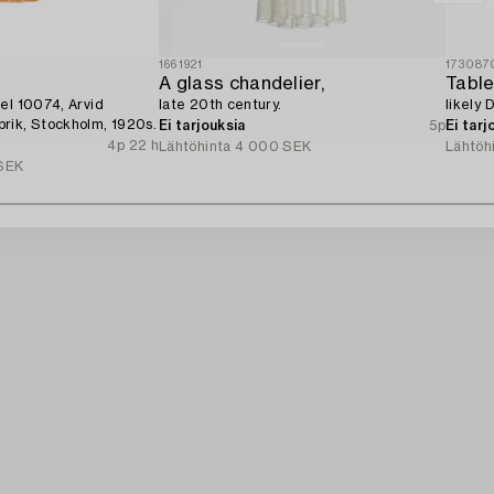
1661921
173087
A glass chandelier,
Table
el 10074, Arvid
late 20th century.
likely
rik, Stockholm, 1920s.
Ei tarjouksia
5p
Ei tarj
4p 22 h
Lähtöhinta
4 000 SEK
Lähtöh
SEK