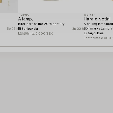
1726950
1727687
A lamp,
Harald Notini
later part of the 20th century.
A ceiling lamp mod
Böhlmarks Lampfab
5p 23 h
Ei tarjouksia
3p 22 h
Ei tarjouksia
Lähtöhinta
3 000 SEK
Lähtöhinta
3 000 