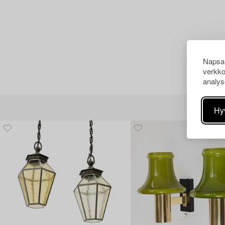
Napsau
verkko
analys
Hy