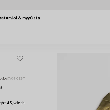
pat
Arvioi & myy
Osta
touko
17:04 CEST
tä
ght 45, width