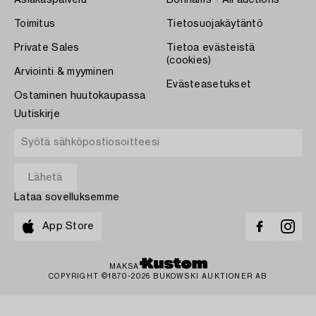
Asiakaspalvelu
Bonhams - All auctions
Toimitus
Tietosuojakäytäntö
Private Sales
Tietoa evästeistä
(cookies)
Arviointi & myyminen
Evästeasetukset
Ostaminen huutokaupassa
Uutiskirje
Lataa sovelluksemme
App Store
MAKSA
COPYRIGHT ©1870-2026 BUKOWSKI AUKTIONER AB