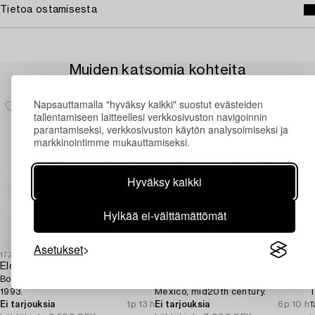
Tietoa ostamisesta
Muiden katsomia kohteita
Napsauttamalla "hyväksy kaikki" suostut evästeiden
tallentamiseen laitteellesi verkkosivuston navigoinnin
parantamiseksi, verkkosivuston käytön analysoimiseksi ja
markkinointimme mukauttamiseksi.
Hyväksy kaikki
Hylkää ei-välttämättömät
Asetukset
1723174
1731487
1
Elon Arenhill
A sterling silver jug,
K
Bowls, 2 pcs, sterling silver, Malmö,
milk jug and sugar bowl, possibly
m
1993.
Mexico, mid20th century.
T
Ei tarjouksia
1p 13 h
Ei tarjouksia
6p 10 h
T