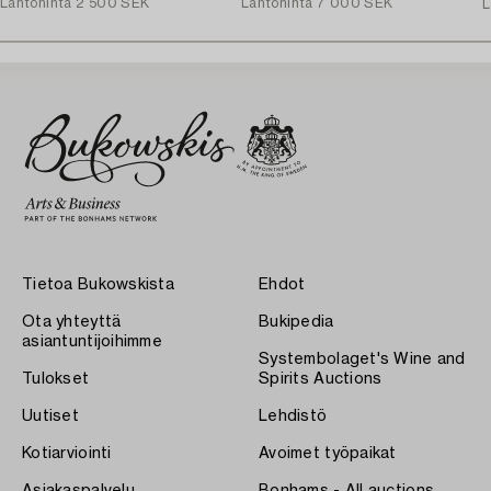
Lähtöhinta
2 500 SEK
Lähtöhinta
7 000 SEK
L
Tietoa Bukowskista
Ehdot
Ota yhteyttä
Bukipedia
asiantuntijoihimme
Systembolaget's Wine and
Tulokset
Spirits Auctions
Uutiset
Lehdistö
Kotiarviointi
Avoimet työpaikat