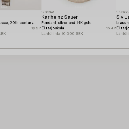
1709941
1553685
Karlheinz Sauer
Siv L
rocco, 20th century.
Pendant, silver and 14K gold.
brass 
1p 2 h
Ei tarjouksia
1p 4 h
Ei tarj
SEK
Lähtöhinta
10 000 SEK
Lähtöh