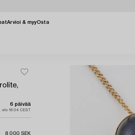
pat
Arvioi & myy
Osta
olite,
6 päivää
. elo 18:04 CEST
8 000 SEK