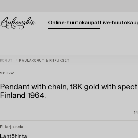
Online-huutokaupat
Live-huutokau
KORUT
KAULAKORUT & RIIPUKSET
1689882
Pendant with chain, 18K gold with spectr
Finland 1964.
14
Ei tarjouksia
Lähtöhinta