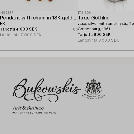
1689887
1731606
Pendant with chain in 18K gold set with cabochon-cut garnets,
Tage Göthlin,
HK.
vase, silver with amethysts, Te
Gothenburg, 1961.
Tarjottu
4 000 SEK
6p
Tarjottu
900 SEK
Lähtöhinta
7 000 SEK
Lähtöhinta
3 000 SEK