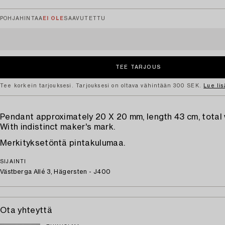
POHJAHINTAA
EI OLE
SAAVUTETTU
Tee korkein tarjouksesi. Tarjouksesi on oltava vähintään 300 SEK.
Lue lis
Pendant approximately 20 X 20 mm, length 43 cm, total 
With indistinct maker's mark.
Merkityksetöntä pintakulumaa.
SIJAINTI
Västberga Allé 3, Hägersten - J400
Ota yhteyttä