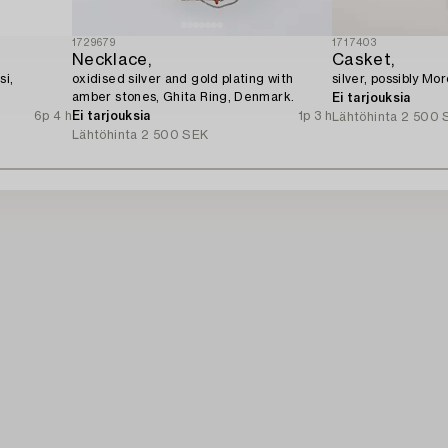
1729679
1717403
Necklace,
Casket,
si,
oxidised silver and gold plating with
silver, possibly Mo
amber stones, Ghita Ring, Denmark.
Ei tarjouksia
6p 4 h
Ei tarjouksia
1p 3 h
Lähtöhinta
2 500 
Lähtöhinta
2 500 SEK