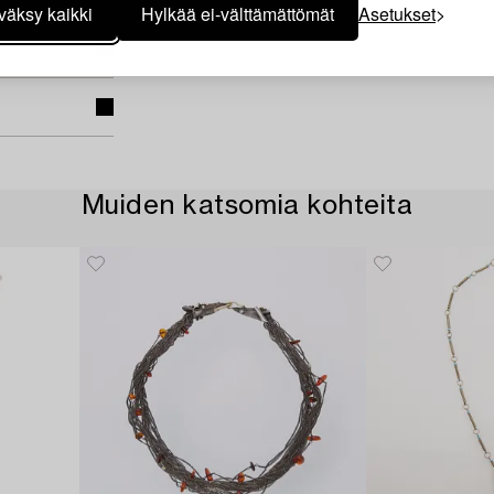
väksy kaikki
Hylkää ei-välttämättömät
Asetukset
Muiden katsomia kohteita