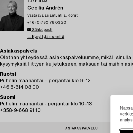
TUKHOLMA
Cecilia Andrén
Vastaava asiantuntija, Korut
+46 (0)790 78 03 20
Sähköposti
→ Kysyttyjä esineitä
Asiakaspalvelu
Olethan yhteydessä asiakaspalveluumme, mikäli sinulla
kysymyksiä liittyen kuljetukseen, maksuun tai muihin asio
Ruotsi
Puhelin maanantai – perjantai klo 9–12
+46 8-614 08 00
Suomi
Puhelin maanantai - perjantai klo 10–13
Napsau
+358-9-668 91 10
verkko
analys
ASIAKASPALVELU