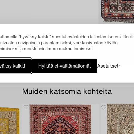
ttamalla "hyväksy kaikki" suostut evästeiden tallentamiseen laitteell
sivuston navigoinnin parantamiseksi, verkkosivuston käytön
oimiseksi ja markkinointimme mukauttamiseksi.
väksy kaikki
Hylkää ei-välttämättömät
Asetukset
Muiden katsomia kohteita