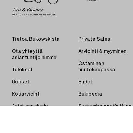
Tietoa Bukowskista
Private Sales
Ota yhteyttä
Arviointi & myyminen
asiantuntijoihimme
Ostaminen
Tulokset
huutokaupassa
Uutiset
Ehdot
Kotiarviointi
Bukipedia
Asiakaspalvelu
Systembolaget's Wine
and Spirits Auctions
Toimitus