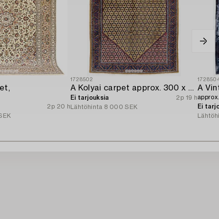
1728502
172850
et,
A Kolyai carpet approx. 300 x 215 cm.
A Vin
approx
Ei tarjouksia
2p 19 h
2p 20 h
Ei tarj
Lähtöhinta
8 000 SEK
SEK
Lähtöh