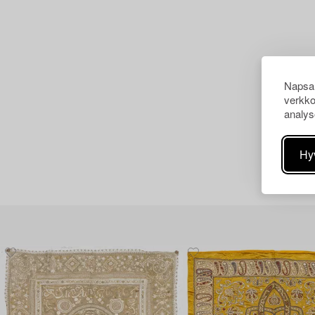
Napsau
verkko
analys
Hy