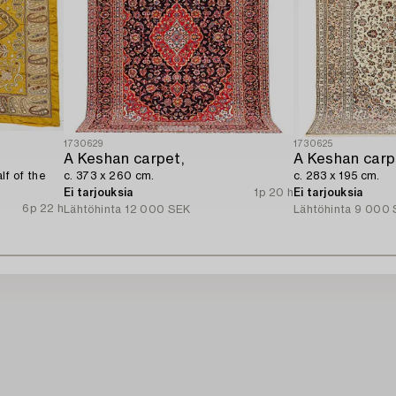
1730629
1730625
A Keshan carpet,
A Keshan carp
alf of the
c. 373 x 260 cm.
c. 283 x 195 cm.
Ei tarjouksia
1p 20 h
Ei tarjouksia
6p 22 h
Lähtöhinta
12 000 SEK
Lähtöhinta
9 000 