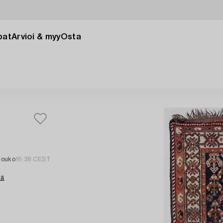
pat
Arvioi & myy
Osta
 touko
16:38 CEST
tä