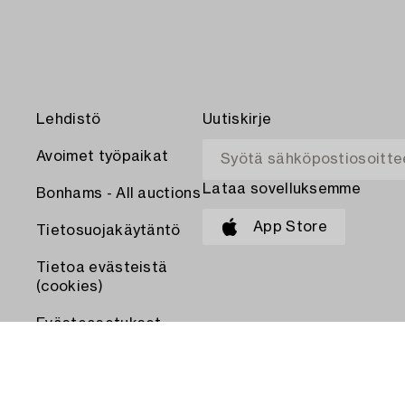
Lehdistö
Uutiskirje
Avoimet työpaikat
Lataa sovelluksemme
Bonhams - All auctions
App Store
Tietosuojakäytäntö
Tietoa evästeistä
(cookies)
Evästeasetukset