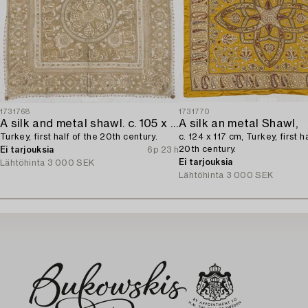
1731768
1731770
A silk and metal shawl. c. 105 x 99 cm,
A silk an metal Shawl,
Turkey, first half of the 20th century.
c. 124 x 117 cm, Turkey, first h
20th century.
Ei tarjouksia
6p 23 h
Ei tarjouksia
Lähtöhinta
3 000 SEK
Lähtöhinta
3 000 SEK