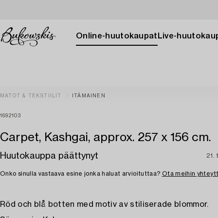
Online-huutokaupat
Live-huutokau
MATOT & TEKSTIILIT
ITÄMAINEN
1692103
Carpet, Kashgai, approx. 257 x 156 cm.
Huutokauppa päättynyt
21.
Onko sinulla vastaava esine jonka haluat arvioituttaa?
Ota meihin yhteyt
Röd och blå botten med motiv av stiliserade blommor.