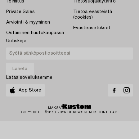
Toimitus
Tietosuojakäytäntö
Private Sales
Tietoa evästeistä
(cookies)
Arviointi & myyminen
Evästeasetukset
Ostaminen huutokaupassa
Uutiskirje
Lataa sovelluksemme
App Store
MAKSA
COPYRIGHT ©1870-2026 BUKOWSKI AUKTIONER AB