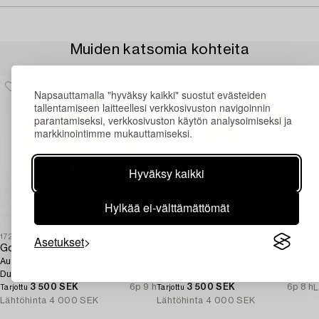
Muiden katsomia kohteita
Napsauttamalla "hyväksy kaikki" suostut evästeiden
tallentamiseen laitteellesi verkkosivuston navigoinnin
parantamiseksi, verkkosivuston käytön analysoimiseksi ja
markkinointimme mukauttamiseksi.
Hyväksy kaikki
Hylkää ei-välttämättömät
Asetukset
1729988
1729977
1
Gold coin,
Gold coin,
G
Austria-Hungary, Franz Joseph 1
Austria-Hungary, Franz Joseph 1
F
Ducat, 1915.
Ducat, 1915.
T
3 500 SEK
6p 9 h
3 500 SEK
6p 8 h
L
Tarjottu
Tarjottu
Lähtöhinta
4 000 SEK
Lähtöhinta
4 000 SEK