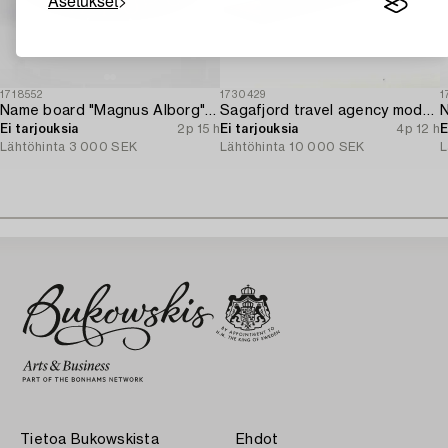
Asetukset
1718552
1730429
1
Name board "Magnus Alborg" / "Veritas XXII (Köbenhavn" Copenhan).
Sagafjord travel agency model / ship model.
N
Ei tarjouksia
2p 15 h
Ei tarjouksia
4p 12 h
E
Lähtöhinta
3 000 SEK
Lähtöhinta
10 000 SEK
L
Tietoa Bukowskista
Ehdot