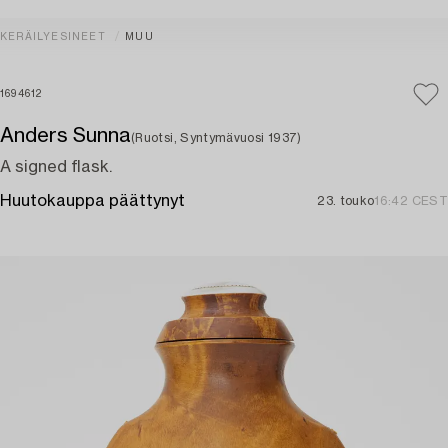
KERÄILYESINEET
MUU
1694612
Anders Sunna
(Ruotsi, Syntymävuosi 1937)
A signed flask.
Huutokauppa päättynyt
23. touko
16:42 CEST