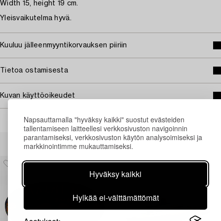
Width 15, height 19 cm.
Yleisvaikutelma hyvä.
Kuuluu jälleenmyyntikorvauksen piiriin
Tietoa ostamisesta
Kuvan käyttöoikeudet
Napsauttamalla "hyväksy kaikki" suostut evästeiden
tallentamiseen laitteellesi verkkosivuston navigoinnin
parantamiseksi, verkkosivuston käytön analysoimiseksi ja
Muiden katsomia kohteita
markkinointimme mukauttamiseksi.
Hyväksy kaikki
Hylkää ei-välttämättömät