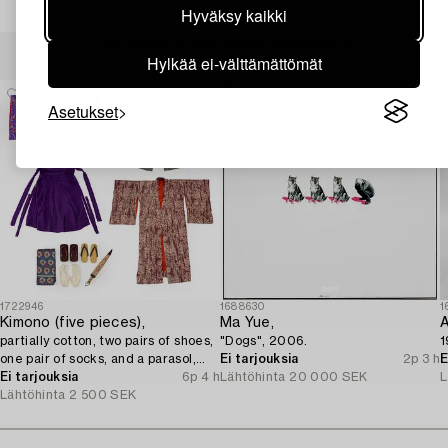
Hyväksy kaikki
Muiden katsomia kohteita
Hylkää ei-välttämättömät
Asetukset
1722946
1688630
1
Kimono (five pieces),
Ma Yue,
A
partially cotton, two pairs of shoes,
"Dogs", 2006.
1
one pair of socks, and a parasol,
Ei tarjouksia
2p 3 h
E
Japan, 20th century.
Ei tarjouksia
6p 4 h
Lähtöhinta
20 000 SEK
L
Lähtöhinta
2 500 SEK