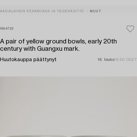
AASIALAINEN KERAMIIKKA JA TAIDEKÄSITYÖ
MUUT
1694723
A pair of yellow ground bowls, early 20th
century with Guangxu mark.
Huutokauppa päättynyt
16. touko
16:50 CEST