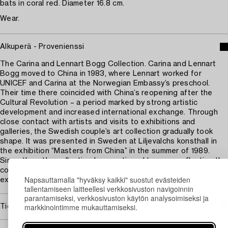
bats in coral red. Diameter 16.8 cm.
Wear.
Alkuperä - Provenienssi
The Carina and Lennart Bogg Collection. Carina and Lennart
Bogg moved to China in 1983, where Lennart worked for
UNICEF and Carina at the Norwegian Embassy’s preschool.
Their time there coincided with China’s reopening after the
Cultural Revolution – a period marked by strong artistic
development and increased international exchange. Through
close contact with artists and visits to exhibitions and
galleries, the Swedish couple’s art collection gradually took
shape. It was presented in Sweden at Liljevalchs konsthall in
the exhibition “Masters from China” in the summer of 1989.
Since then, the collection has continued to grow, reflecting the
couple’s interest in China’s rich cultural life and diverse artistic
Napsauttamalla "hyväksy kaikki" suostut evästeiden
expressions.
tallentamiseen laitteellesi verkkosivuston navigoinnin
parantamiseksi, verkkosivuston käytön analysoimiseksi ja
markkinointimme mukauttamiseksi.
Tietoa ostamisesta