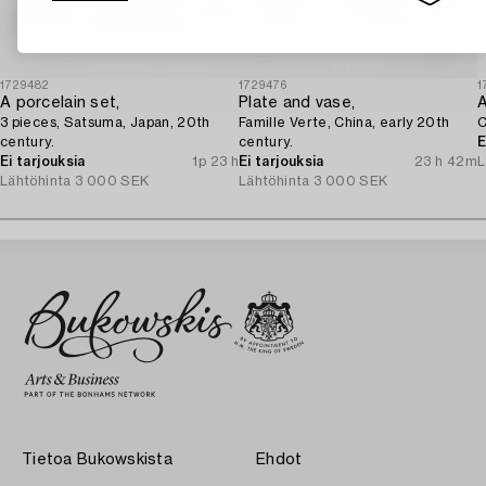
1729482
1729476
1
A porcelain set,
Plate and vase,
3 pieces, Satsuma, Japan, 20th
Famille Verte, China, early 20th
C
century.
century.
E
Ei tarjouksia
1p 23 h
Ei tarjouksia
23 h 42m
L
Lähtöhinta
3 000 SEK
Lähtöhinta
3 000 SEK
Tietoa Bukowskista
Ehdot