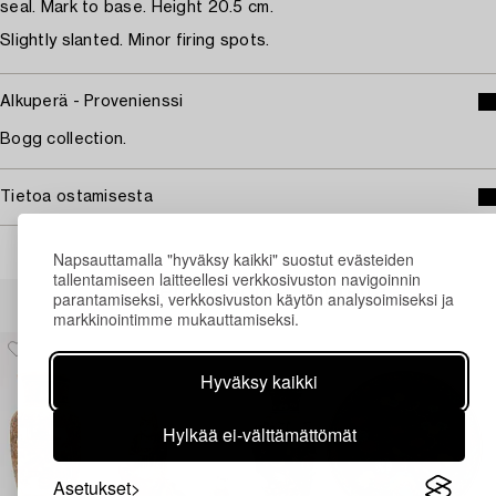
seal. Mark to base. Height 20.5 cm.
Slightly slanted. Minor firing spots.
Alkuperä - Provenienssi
Bogg collection.
Tietoa ostamisesta
Napsauttamalla "hyväksy kaikki" suostut evästeiden
tallentamiseen laitteellesi verkkosivuston navigoinnin
Muiden katsomia kohteita
parantamiseksi, verkkosivuston käytön analysoimiseksi ja
markkinointimme mukauttamiseksi.
Hyväksy kaikki
Hylkää ei-välttämättömät
Asetukset