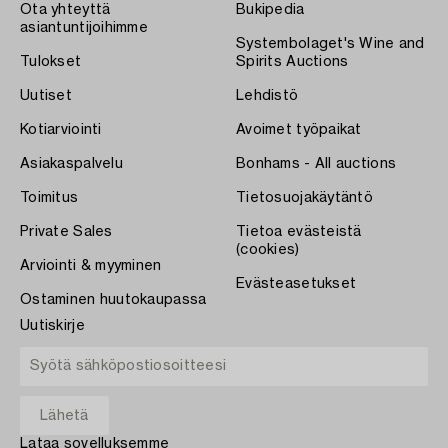
Ota yhteyttä
Bukipedia
asiantuntijoihimme
Systembolaget's Wine and
Tulokset
Spirits Auctions
Uutiset
Lehdistö
Kotiarviointi
Avoimet työpaikat
Asiakaspalvelu
Bonhams - All auctions
Toimitus
Tietosuojakäytäntö
Private Sales
Tietoa evästeistä
(cookies)
Arviointi & myyminen
Evästeasetukset
Ostaminen huutokaupassa
Uutiskirje
Lataa sovelluksemme