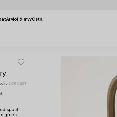
pat
Arvioi & myy
Osta
ry.
touko
16:06 CEST
tä
ved spout.
ve green