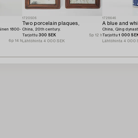
1720506
1728646
Two porcelain plaques,
äinen 1800-
China, 20th century.
China, Qing dynast
Tarjottu
300 SEK
5p 12 h
Tarjottu
1 000 SE
6p 14 h
Lähtöhinta
4 000 SEK
Lähtöhinta
4 000 