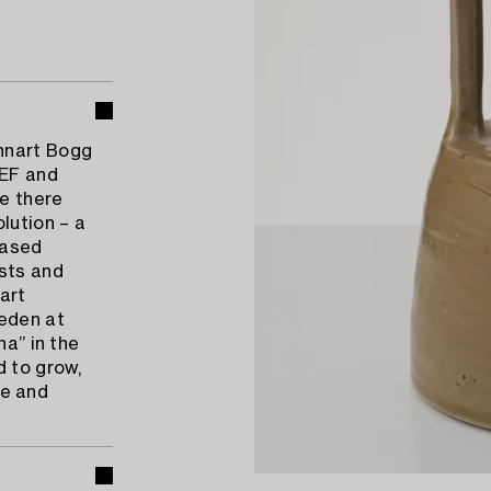
nnart Bogg
CEF and
e there
lution – a
eased
ists and
 art
weden at
na” in the
d to grow,
fe and