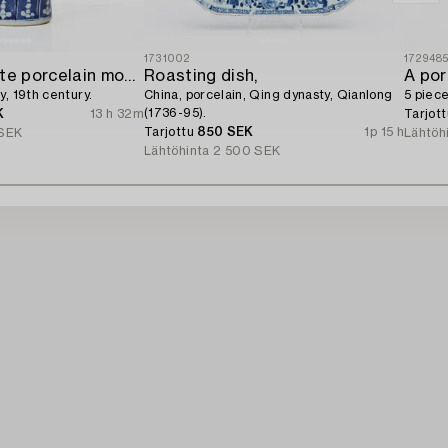
1731002
172948
A blue and white porcelain moon flask,
Roasting dish,
A por
y, 19th century.
China, porcelain, Qing dynasty, Qianlong
5 piece
(1736-95).
K
13 h 32m
Tarjot
Tarjottu
850 SEK
1p 15 h
SEK
Lähtöh
Lähtöhinta
2 500 SEK