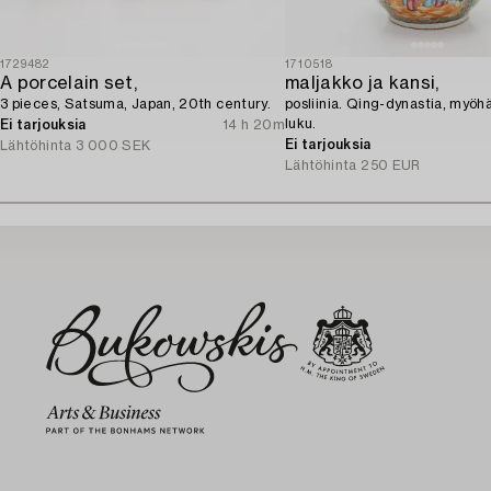
1729482
1710518
A porcelain set,
maljakko ja kansi,
3 pieces, Satsuma, Japan, 20th century.
posliinia. Qing-dynastia, myöh
luku.
Ei tarjouksia
14 h 20m
Ei tarjouksia
Lähtöhinta
3 000 SEK
Lähtöhinta
250 EUR