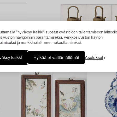
ttamalla "hyväksy kaikki" suostut evästeiden tallentamiseen laitteell
sivuston navigoinnin parantamiseksi, verkkosivuston käytön
oimiseksi ja markkinointimme mukauttamiseksi.
Muiden katsomia kohteita
väksy kaikki
Hylkää ei-välttämättömät
Asetukset