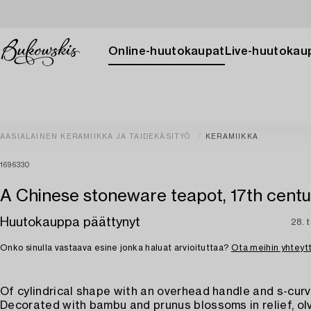
Online-huutokaupat
Live-huutokau
AASIALAINEN KERAMIIKKA JA TAIDEKÄSITYÖ
KERAMIIKKA
1696330
A Chinese stoneware teapot, 17th centu
Huutokauppa päättynyt
28. 
Onko sinulla vastaava esine jonka haluat arvioituttaa?
Ota meihin yhteyt
Of cylindrical shape with an overhead handle and s-cur
Decorated with bambu and prunus blossoms in relief, ol