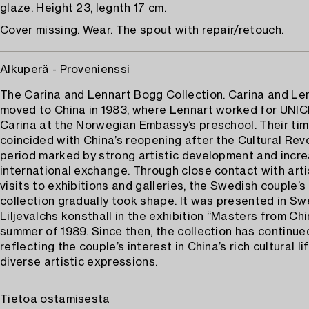
glaze. Height 23, legnth 17 cm.
Cover missing. Wear. The spout with repair/retouch.
Alkuperä - Provenienssi
The Carina and Lennart Bogg Collection. Carina and Le
moved to China in 1983, where Lennart worked for UNI
Carina at the Norwegian Embassy’s preschool. Their tim
coincided with China’s reopening after the Cultural Revo
period marked by strong artistic development and incr
international exchange. Through close contact with art
visits to exhibitions and galleries, the Swedish couple’s
collection gradually took shape. It was presented in S
Liljevalchs konsthall in the exhibition “Masters from Chi
summer of 1989. Since then, the collection has continue
reflecting the couple’s interest in China’s rich cultural li
diverse artistic expressions.
Tietoa ostamisesta