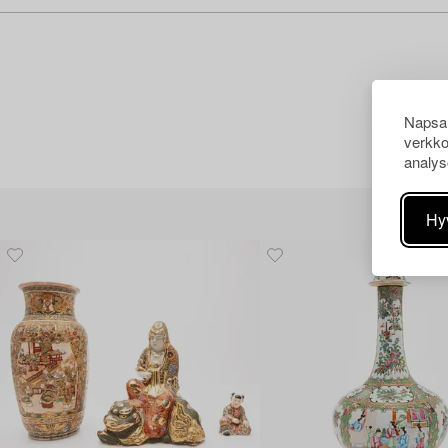
Napsau
verkko
analys
Hy