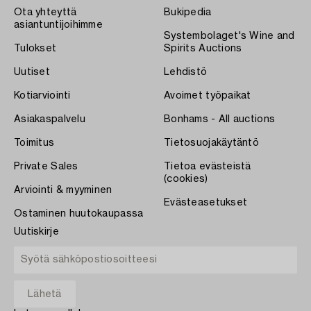
Ota yhteyttä
Bukipedia
asiantuntijoihimme
Systembolaget's Wine and
Tulokset
Spirits Auctions
Uutiset
Lehdistö
Kotiarviointi
Avoimet työpaikat
Asiakaspalvelu
Bonhams - All auctions
Toimitus
Tietosuojakäytäntö
Private Sales
Tietoa evästeistä
(cookies)
Arviointi & myyminen
Evästeasetukset
Ostaminen huutokaupassa
Uutiskirje