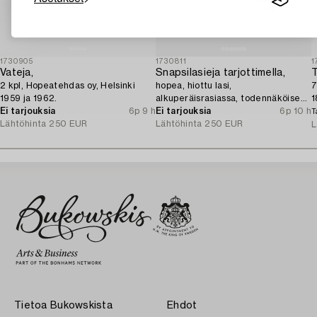
1730905
1730811
1
Vateja,
Snapsilasieja tarjottimella,
T
2 kpl, Hopeatehdas oy, Helsinki
hopea, hiottu lasi,
7
1959 ja 1962.
alkuperäisrasiassa, todennäköisesti
1
Ei tarjouksia
6p 9 h
Norja 1910-luku.
Ei tarjouksia
6p 10 h
T
Lähtöhinta
250 EUR
Lähtöhinta
250 EUR
L
Tietoa Bukowskista
Ehdot