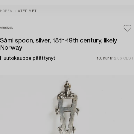
HOPEA
ATERIMET
1696546
Sámi spoon, silver, 18th-19th century, likely
Norway
Huutokauppa päättynyt
10. huhti
12:36 CEST