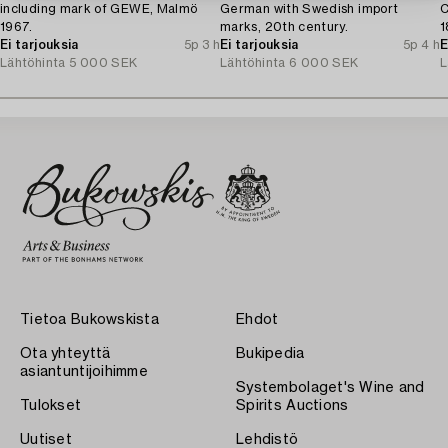
including mark of GEWE, Malmö
German with Swedish import
C
1967.
marks, 20th century.
1
Ei tarjouksia
5p 3 h
Ei tarjouksia
5p 4 h
E
Lähtöhinta
5 000 SEK
Lähtöhinta
6 000 SEK
L
Tietoa Bukowskista
Ehdot
Ota yhteyttä
Bukipedia
asiantuntijoihimme
Systembolaget's Wine and
Tulokset
Spirits Auctions
Uutiset
Lehdistö