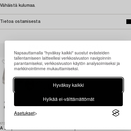
Vähäistä kulumaa.
Tietoa ostamisesta
Muiden katsomia kohteita
Napsauttamalla "hyväksy kaikki" suostut evästeiden
tallentamiseen laitteellesi verkkosivuston navigoinnin
parantamiseksi, verkkosivuston käytön analysoimiseksi ja
markkinointimme mukauttamiseksi.
Hyväksy kaikki
Hylkää ei-välttämättömät
Asetukset
1731230
1731229
1
A 26-piece 'Rosen' silver dessert flatware-service,
A 12-piece silver fish flatware-service,
G