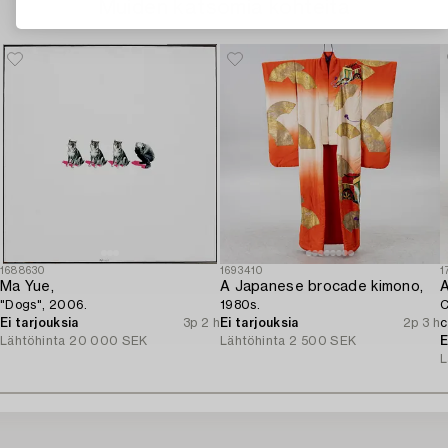
Muiden katsomia kohteita
1688630
1693410
1
Ma Yue,
A Japanese brocade kimono,
A
"Dogs", 2006.
1980s.
C
Ei tarjouksia
3p 2 h
Ei tarjouksia
2p 3 h
c
Lähtöhinta
20 000 SEK
Lähtöhinta
2 500 SEK
E
L