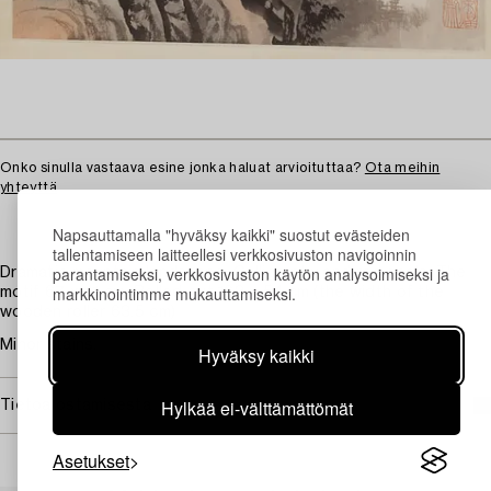
Onko sinulla vastaava esine jonka haluat arvioituttaa?
Ota meihin
yhteyttä
Napsauttamalla "hyväksy kaikki" suostut evästeiden
tallentamiseen laitteellesi verkkosivuston navigoinnin
parantamiseksi, verkkosivuston käytön analysoimiseksi ja
Dramatic mountain landscape. Calligraphy and red seals. The
markkinointimme mukauttamiseksi.
motif 67 x 41 cm. Rolled out 162 x 54 cm (the width of the
wooden roller 63.5 cm)
Minor stains.
Hyväksy kaikki
Hylkää ei-välttämättömät
Tietoa ostamisesta
Asetukset