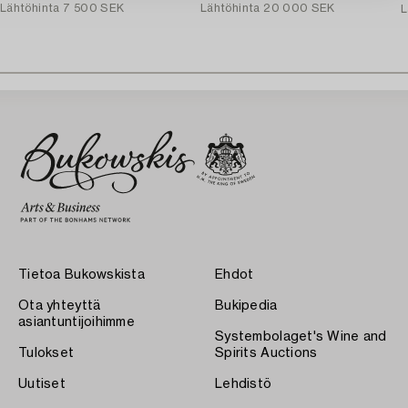
Lähtöhinta
7 500 SEK
Lähtöhinta
20 000 SEK
L
Tietoa Bukowskista
Ehdot
Ota yhteyttä
Bukipedia
asiantuntijoihimme
Systembolaget's Wine and
Tulokset
Spirits Auctions
Uutiset
Lehdistö