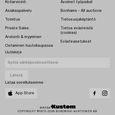
Kotiarviointi
Avoimet työpaikat
Asiakaspalvelu
Bonhams - All auctions
Toimitus
Tietosuojakäytäntö
Private Sales
Tietoa evästeistä
(cookies)
Arviointi & myyminen
Evästeasetukset
Ostaminen huutokaupassa
Uutiskirje
Lataa sovelluksemme
App Store
MAKSA
COPYRIGHT ©1870-2026 BUKOWSKI AUKTIONER AB