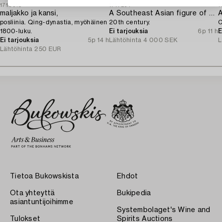
1710518
1717294
1
maljakko ja kansi,
A Southeast Asian figure of a Buddha,
posliinia. Qing-dynastia, myöhäinen
20th century.
C
1800-luku.
Ei tarjouksia
6p 11 h
E
Ei tarjouksia
5p 14 h
Lähtöhinta
4 000 SEK
L
Lähtöhinta
250 EUR
Tietoa Bukowskista
Ehdot
Ota yhteyttä
Bukipedia
asiantuntijoihimme
Systembolaget's Wine and
Tulokset
Spirits Auctions