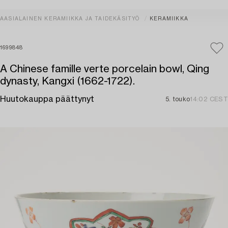
AASIALAINEN KERAMIIKKA JA TAIDEKÄSITYÖ
KERAMIIKKA
1699848
A Chinese famille verte porcelain bowl, Qing
dynasty, Kangxi (1662-1722).
Huutokauppa päättynyt
5. touko
14:02 CEST