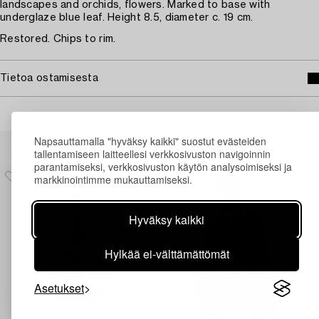
landscapes and orchids, flowers. Marked to base with
underglaze blue leaf. Height 8.5, diameter c. 19 cm.
Restored. Chips to rim.
Tietoa ostamisesta
Muiden katsomia kohteita
Napsauttamalla "hyväksy kaikki" suostut evästeiden
tallentamiseen laitteellesi verkkosivuston navigoinnin
parantamiseksi, verkkosivuston käytön analysoimiseksi ja
markkinointimme mukauttamiseksi.
Hyväksy kaikki
Hylkää ei-välttämättömät
Asetukset