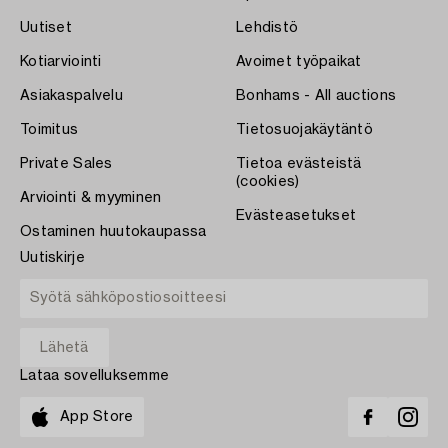
Uutiset
Lehdistö
Kotiarviointi
Avoimet työpaikat
Asiakaspalvelu
Bonhams - All auctions
Toimitus
Tietosuojakäytäntö
Private Sales
Tietoa evästeistä
(cookies)
Arviointi & myyminen
Evästeasetukset
Ostaminen huutokaupassa
Uutiskirje
Lataa sovelluksemme
App Store