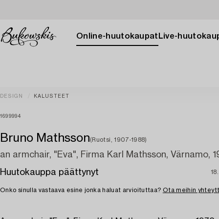
Online-huutokaupat
Live-huutokau
DESIGN
KALUSTEET
1699994
Bruno Mathsson
(Ruotsi, 1907-1988)
an armchair, "Eva", Firma Karl Mathsson, Värnamo, 1
Huutokauppa päättynyt
18
Onko sinulla vastaava esine jonka haluat arvioituttaa?
Ota meihin yhteyt