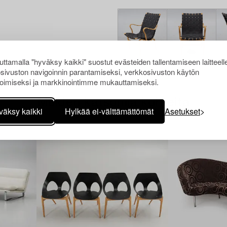
ttamalla "hyväksy kaikki" suostut evästeiden tallentamiseen laitteell
sivuston navigoinnin parantamiseksi, verkkosivuston käytön
oimiseksi ja markkinointimme mukauttamiseksi.
Muiden katsomia kohteita
väksy kaikki
Hylkää ei-välttämättömät
Asetukset