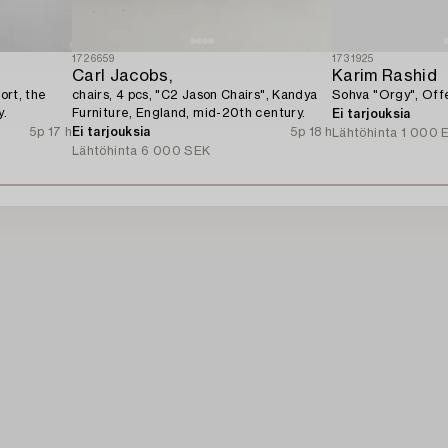
1726659
1731925
Carl Jacobs,
Karim Rashid
ort, the
chairs, 4 pcs, "C2 Jason Chairs", Kandya
Sohva "Orgy", Off
y.
Furniture, England, mid-20th century.
Ei tarjouksia
5p 17 h
Ei tarjouksia
5p 18 h
Lähtöhinta
1 000 
Lähtöhinta
6 000 SEK