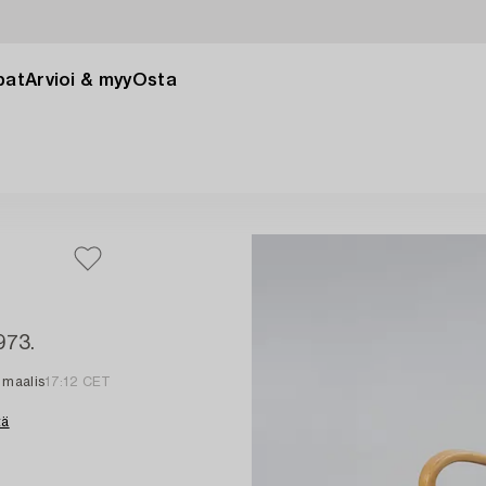
pat
Arvioi & myy
Osta
973.
. maalis
17:12 CET
tä