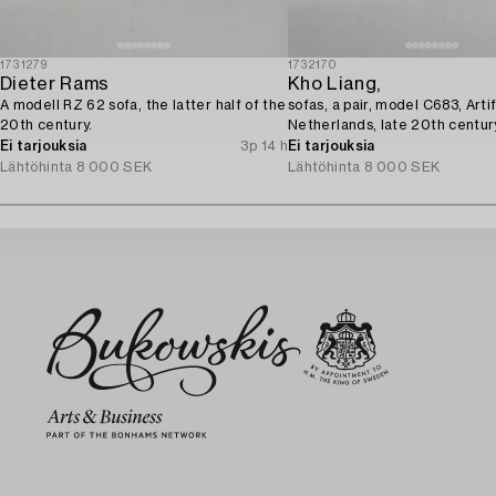
1731279
1732170
Dieter Rams
Kho Liang,
A modell RZ 62 sofa, the latter half of the
sofas, a pair, model C683, Artif
20th century.
Netherlands, late 20th centur
Ei tarjouksia
3p 14 h
Ei tarjouksia
Lähtöhinta
8 000 SEK
Lähtöhinta
8 000 SEK