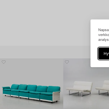
Napsau
verkko
analys
Hy