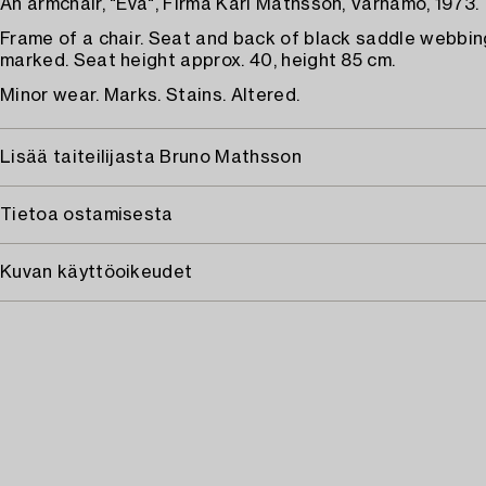
An armchair, "Eva", Firma Karl Mathsson, Värnamo, 1973.
Frame of a chair. Seat and back of black saddle webbin
marked. Seat height approx. 40, height 85 cm.
Minor wear. Marks. Stains. Altered.
Lisää taiteilijasta Bruno Mathsson
Tietoa ostamisesta
Kuvan käyttöoikeudet