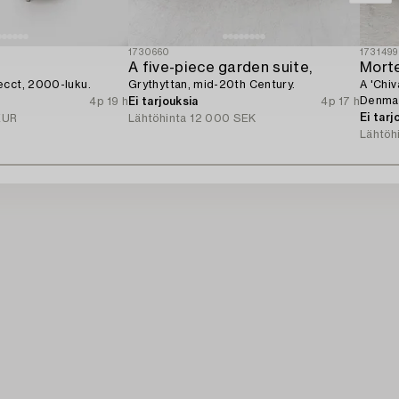
1730660
1731499
A five-piece garden suite,
Mort
ecct, 2000-luku.
Grythyttan, mid-20th Century.
A 'Chiv
Denma
4p 19 h
Ei tarjouksia
4p 17 h
Ei tarj
EUR
Lähtöhinta
12 000 SEK
Lähtöh