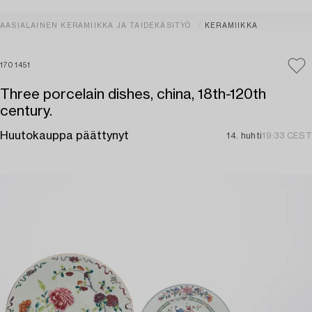
AASIALAINEN KERAMIIKKA JA TAIDEKÄSITYÖ
KERAMIIKKA
1701451
Three porcelain dishes, china, 18th-120th
century.
Huutokauppa päättynyt
14. huhti
19:33 CEST