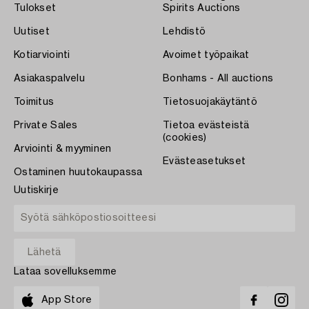
Tulokset
Spirits Auctions
Uutiset
Lehdistö
Kotiarviointi
Avoimet työpaikat
Asiakaspalvelu
Bonhams - All auctions
Toimitus
Tietosuojakäytäntö
Private Sales
Tietoa evästeistä
(cookies)
Arviointi & myyminen
Evästeasetukset
Ostaminen huutokaupassa
Uutiskirje
Lataa sovelluksemme
App Store