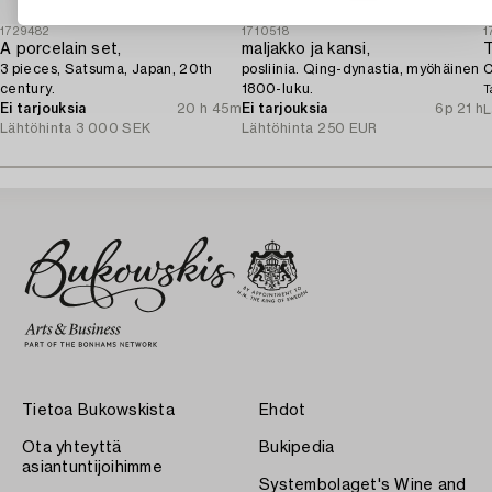
1729482
1710518
1
A porcelain set,
maljakko ja kansi,
T
3 pieces, Satsuma, Japan, 20th
posliinia. Qing-dynastia, myöhäinen
C
century.
1800-luku.
T
Ei tarjouksia
20 h 45m
Ei tarjouksia
6p 21 h
L
Lähtöhinta
3 000 SEK
Lähtöhinta
250 EUR
Tietoa Bukowskista
Ehdot
Ota yhteyttä
Bukipedia
asiantuntijoihimme
Systembolaget's Wine and