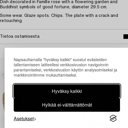
Dish decorated in Famille rose with a flowering garden and
Buddhist symbols of good fortune, diameter 29.5 cm.
Some wear. Glaze spots. Chips. The plate with a crack and
retouching.
Tietoa ostamisesta
Napsauttamalla "hyväksy kaikki" suostut evästeiden
Muiden katsomia kohteita
tallentamiseen laitteellesi verkkosivuston navigoinnin
parantamiseksi, verkkosivuston käytön analysoimiseksi ja
markkinointimme mukauttamiseksi.
Hyväksy kaikki
Hylkää ei-välttämättömät
Asetukset