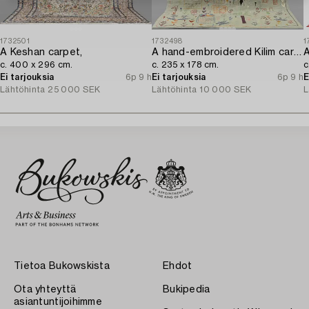
1732501
1732498
1
A Keshan carpet,
A hand-embroidered Kilim carpet,
A
c. 400 x 296 cm.
c. 235 x 178 cm.
c
Ei tarjouksia
6p 9 h
Ei tarjouksia
6p 9 h
E
Lähtöhinta
25 000 SEK
Lähtöhinta
10 000 SEK
L
Tietoa Bukowskista
Ehdot
Ota yhteyttä
Bukipedia
asiantuntijoihimme