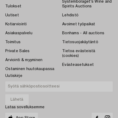
Systembolaget's Wine and
Tulokset
Spirits Auctions
Uutiset
Lehdistö
Kotiarviointi
Avoimet työpaikat
Asiakaspalvelu
Bonhams - All auctions
Toimitus
Tietosuojakäytäntö
Private Sales
Tietoa evästeistä
(cookies)
Arviointi & myyminen
Evästeasetukset
Ostaminen huutokaupassa
Uutiskirje
Lataa sovelluksemme
App Store