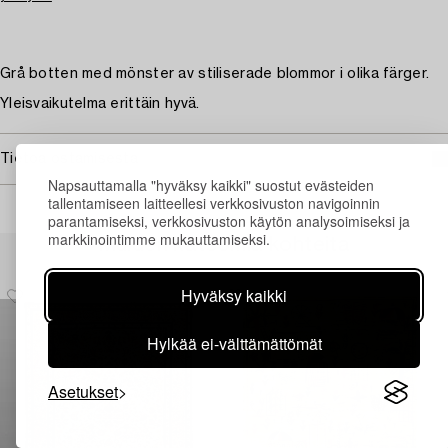
Grå botten med mönster av stiliserade blommor i olika färger.
Yleisvaikutelma erittäin hyvä.
Tietoa ostamisesta
Napsauttamalla "hyväksy kaikki" suostut evästeiden
tallentamiseen laitteellesi verkkosivuston navigoinnin
parantamiseksi, verkkosivuston käytön analysoimiseksi ja
markkinointimme mukauttamiseksi.
Muiden katsomia kohteita
Hyväksy kaikki
Hylkää ei-välttämättömät
Asetukset