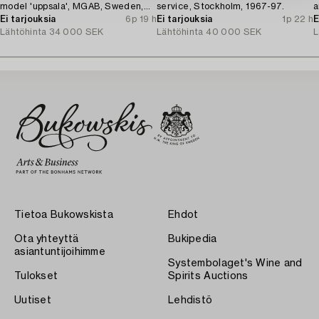
model 'uppsala', MGAB, Sweden,
service, Stockholm, 1967-97.
a
1962-67.
Ei tarjouksia
6p 19 h
Ei tarjouksia
1p 22 h
1
E
Lähtöhinta
34 000 SEK
Lähtöhinta
40 000 SEK
L
Tietoa Bukowskista
Ehdot
Ota yhteyttä
Bukipedia
asiantuntijoihimme
Systembolaget's Wine and
Tulokset
Spirits Auctions
Uutiset
Lehdistö