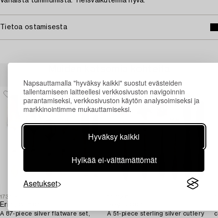
Vähäistä tummumista. Yleisvaikutelma hyvä.
Tietoa ostamisesta
Muiden katsomia kohteita
Napsauttamalla "hyväksy kaikki" suostut evästeiden
tallentamiseen laitteellesi verkkosivuston navigoinnin
parantamiseksi, verkkosivuston käytön analysoimiseksi ja
markkinointimme mukauttamiseksi.
Hyväksy kaikki
Hylkää ei-välttämättömät
Asetukset
1731345
1730236
1
Eric Löfman
Rey Urban
T
A 87-piece silver flatware set,
A 51-piece sterling silver cutlery
c