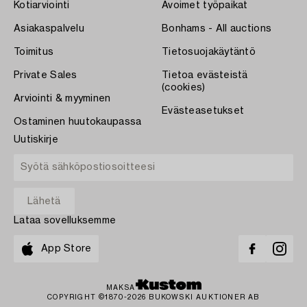
Kotiarviointi
Avoimet työpaikat
Asiakaspalvelu
Bonhams - All auctions
Toimitus
Tietosuojakäytäntö
Private Sales
Tietoa evästeistä
(cookies)
Arviointi & myyminen
Evästeasetukset
Ostaminen huutokaupassa
Uutiskirje
Lataa sovelluksemme
App Store
MAKSA
COPYRIGHT ©1870-2026 BUKOWSKI AUKTIONER AB