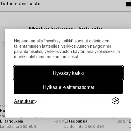
Tietoa ostamisesta
Muiden katsomia kohteita
Napsauttamalla "hyväksy kaikki" suostut evästeiden
tallentamiseen laitteellesi verkkosivuston navigoinnin
parantamiseksi, verkkosivuston käytön analysoimiseksi ja
markkinointimme mukauttamiseksi.
Hyväksy kaikki
Hylkää ei-välttämättömät
Asetukset
1732435
1729442
1
Peili,
A Late Empire mirror,
A
1800-luvun puoliväli/ loppupuoli.
first half of the 19th century.
p
Ei tarjouksia
7p 3 h
Ei tarjouksia
2p 2 h
E
Lähtöhinta
250 EUR
Lähtöhinta
2 500 SEK
L