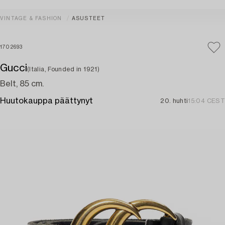
VINTAGE & FASHION
ASUSTEET
1702693
Gucci
(Italia, Founded in 1921)
Belt, 85 cm.
Huutokauppa päättynyt
20. huhti
15:04 CEST