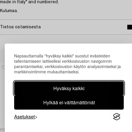
made in Italy" and numbered.
Kulumaa.
Tietoa ostamisesta
Muiden katsomia kohteita
Napsauttamalla "hyväksy kaikki" suostut evästeiden
tallentamiseen laitteellesi verkkosivuston navigoinnin
parantamiseksi, verkkosivuston käytön analysoimiseksi ja
markkinointimme mukauttamiseksi.
Hyväksy kaikki
Hylkää ei-välttämättömät
Asetukset
1729927
1729925
1