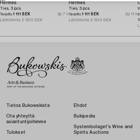
Hermès
Hermès
G
Ties, 3 pcs.
Ties, 3 pcs.
V
1 111 SEK
3p 7 h
1 111 SEK
3p 11 h
c
Tarjottu
Tarjottu
1
Lähtöhinta
2 500 SEK
Lähtöhinta
2 500 SEK
T
L
Tietoa Bukowskista
Ehdot
Ota yhteyttä
Bukipedia
asiantuntijoihimme
Systembolaget's Wine and
Tulokset
Spirits Auctions