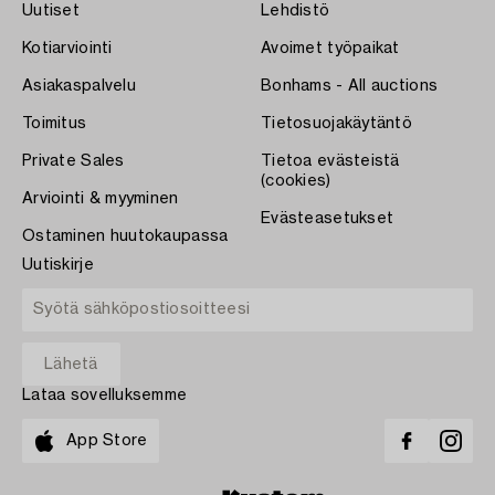
Uutiset
Lehdistö
Kotiarviointi
Avoimet työpaikat
Asiakaspalvelu
Bonhams - All auctions
Toimitus
Tietosuojakäytäntö
Private Sales
Tietoa evästeistä
(cookies)
Arviointi & myyminen
Evästeasetukset
Ostaminen huutokaupassa
Uutiskirje
Lataa sovelluksemme
App Store