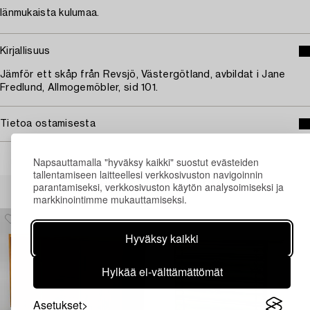
Iänmukaista kulumaa.
Kirjallisuus
Jämför ett skåp från Revsjö, Västergötland, avbildat i Jane
Fredlund, Allmogemöbler, sid 101.
Tietoa ostamisesta
Napsauttamalla "hyväksy kaikki" suostut evästeiden
tallentamiseen laitteellesi verkkosivuston navigoinnin
Muiden katsomia kohteita
parantamiseksi, verkkosivuston käytön analysoimiseksi ja
markkinointimme mukauttamiseksi.
Hyväksy kaikki
Hylkää ei-välttämättömät
Asetukset