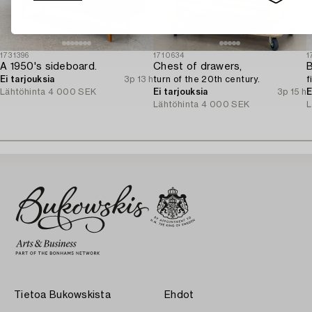
1731396
1710634
1
A 1950's sideboard.
Chest of drawers,
B
Ei tarjouksia
3p 13 h
turn of the 20th century.
f
Lähtöhinta
4 000 SEK
Ei tarjouksia
3p 15 h
E
Lähtöhinta
4 000 SEK
L
Tietoa Bukowskista
Ehdot