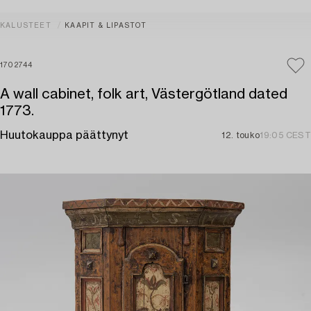
KALUSTEET
KAAPIT & LIPASTOT
1702744
A wall cabinet, folk art, Västergötland dated
1773.
Huutokauppa päättynyt
12. touko
19:05 CEST