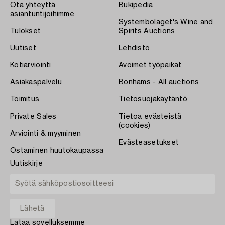
Ota yhteyttä
Bukipedia
asiantuntijoihimme
Systembolaget's Wine and
Tulokset
Spirits Auctions
Uutiset
Lehdistö
Kotiarviointi
Avoimet työpaikat
Asiakaspalvelu
Bonhams - All auctions
Toimitus
Tietosuojakäytäntö
Private Sales
Tietoa evästeistä
(cookies)
Arviointi & myyminen
Evästeasetukset
Ostaminen huutokaupassa
Uutiskirje
Lataa sovelluksemme