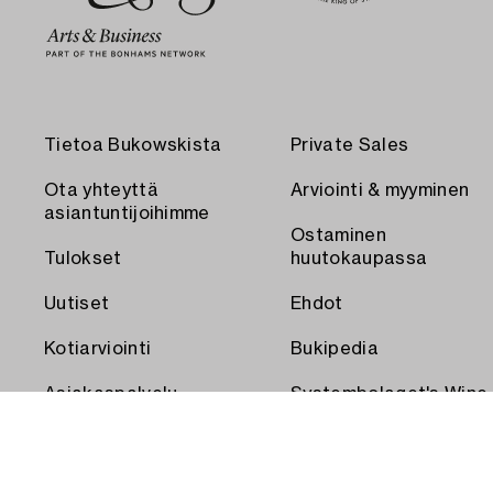
Tietoa Bukowskista
Private Sales
Ota yhteyttä
Arviointi & myyminen
asiantuntijoihimme
Ostaminen
Tulokset
huutokaupassa
Uutiset
Ehdot
Kotiarviointi
Bukipedia
Asiakaspalvelu
Systembolaget's Wine
and Spirits Auctions
Toimitus