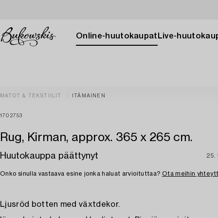
Online-huutokaupat
Live-huutokau
MATOT & TEKSTIILIT
ITÄMAINEN
1702753
Rug, Kirman, approx. 365 x 265 cm.
Huutokauppa päättynyt
25.
Onko sinulla vastaava esine jonka haluat arvioituttaa?
Ota meihin yhteyt
Ljusröd botten med växtdekor.