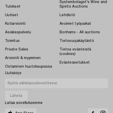
Systembolaget's Wine and
Tulokset
Spirits Auctions
Uutiset
Lehdistö
Kotiarviointi
Avoimet työpaikat
Asiakaspalvelu
Bonhams - All auctions
Toimitus
Tietosuojakäytäntö
Private Sales
Tietoa evästeistä
(cookies)
Arviointi & myyminen
Evästeasetukset
Ostaminen huutokaupassa
Uutiskirje
Lataa sovelluksemme