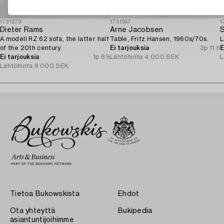
1731279
1731957
1
Dieter Rams
Arne Jacobsen
S
A modell RZ 62 sofa, the latter half
Table, Fritz Hansen, 1960s/70s.
L
of the 20th century.
Ei tarjouksia
3p 11 h
E
Ei tarjouksia
1p 8 h
Lähtöhinta
4 000 SEK
L
Lähtöhinta
8 000 SEK
Tietoa Bukowskista
Ehdot
Ota yhteyttä
Bukipedia
asiantuntijoihimme