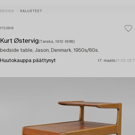
DESIGN
KALUSTEET
1702819
Kurt Østervig
(Tanska, 1912-1986)
bedside table, Jason, Denmark, 1950s/60s.
Huutokauppa päättynyt
17. maalis
21:02 CET