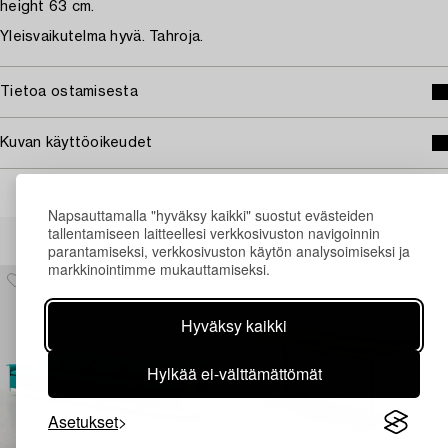
height 63 cm.
Yleisvaikutelma hyvä. Tahroja.
Tietoa ostamisesta
Kuvan käyttöoikeudet
Napsauttamalla "hyväksy kaikki" suostut evästeiden
Muiden katsomia kohteita
tallentamiseen laitteellesi verkkosivuston navigoinnin
parantamiseksi, verkkosivuston käytön analysoimiseksi ja
markkinointimme mukauttamiseksi.
Hyväksy kaikki
Hylkää ei-välttämättömät
Asetukset