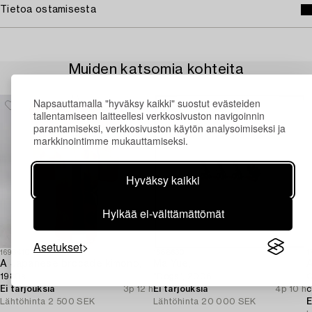
Tietoa ostamisesta
Muiden katsomia kohteita
Napsauttamalla "hyväksy kaikki" suostut evästeiden
tallentamiseen laitteellesi verkkosivuston navigoinnin
parantamiseksi, verkkosivuston käytön analysoimiseksi ja
markkinointimme mukauttamiseksi.
Hyväksy kaikki
Hylkää ei-välttämättömät
Asetukset
1693410
1688630
1
A Japanese brocade kimono,
Ma Yue,
A
1980s.
"Dogs", 2006.
C
Ei tarjouksia
3p 12 h
Ei tarjouksia
4p 10 h
c
Lähtöhinta
2 500 SEK
Lähtöhinta
20 000 SEK
E