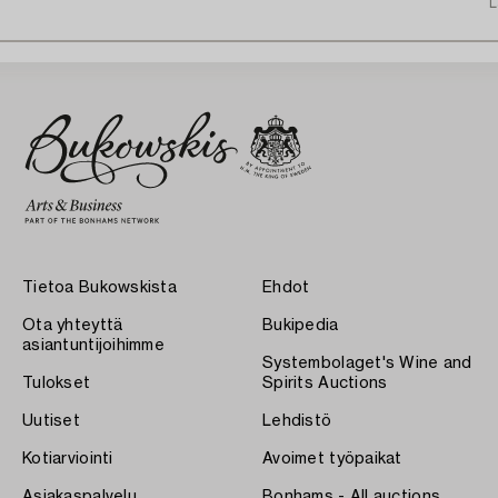
L
Tietoa Bukowskista
Ehdot
Ota yhteyttä
Bukipedia
asiantuntijoihimme
Systembolaget's Wine and
Tulokset
Spirits Auctions
Uutiset
Lehdistö
Kotiarviointi
Avoimet työpaikat
Asiakaspalvelu
Bonhams - All auctions