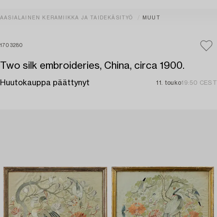
AASIALAINEN KERAMIIKKA JA TAIDEKÄSITYÖ
MUUT
1703280
Two silk embroideries, China, circa 1900.
Huutokauppa päättynyt
11. touko
19:50 CEST