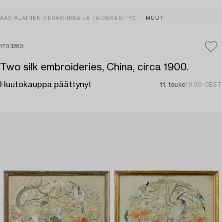
AASIALAINEN KERAMIIKKA JA TAIDEKÄSITYÖ
MUUT
1703280
Two silk embroideries, China, circa 1900.
Huutokauppa päättynyt
11. touko
19:50 CEST