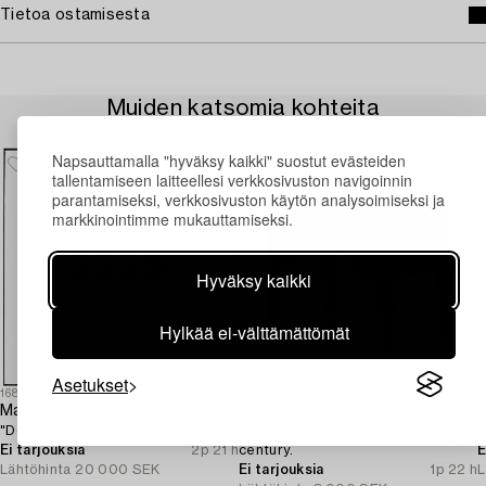
Tietoa ostamisesta
Muiden katsomia kohteita
Napsauttamalla "hyväksy kaikki" suostut evästeiden
tallentamiseen laitteellesi verkkosivuston navigoinnin
parantamiseksi, verkkosivuston käytön analysoimiseksi ja
markkinointimme mukauttamiseksi.
Hyväksy kaikki
Hylkää ei-välttämättömät
Asetukset
1688630
1707178
1
Ma Yue,
A red-lacquered desk,
A
"Dogs", 2006.
China, first half of the 20th
1
Ei tarjouksia
2p 21 h
century.
E
Lähtöhinta
20 000 SEK
Ei tarjouksia
1p 22 h
L