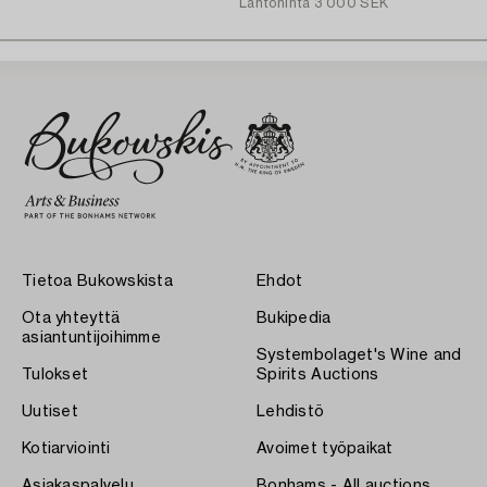
Lähtöhinta
3 000 SEK
Tietoa Bukowskista
Ehdot
Ota yhteyttä
Bukipedia
asiantuntijoihimme
Systembolaget's Wine and
Tulokset
Spirits Auctions
Uutiset
Lehdistö
Kotiarviointi
Avoimet työpaikat
Asiakaspalvelu
Bonhams - All auctions