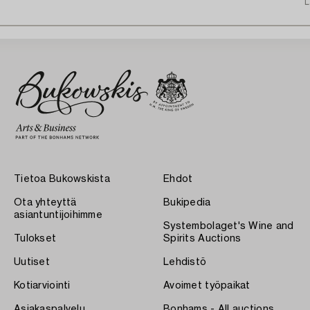
L
Tietoa Bukowskista
Ehdot
Ota yhteyttä
Bukipedia
asiantuntijoihimme
Systembolaget's Wine and
Tulokset
Spirits Auctions
Uutiset
Lehdistö
Kotiarviointi
Avoimet työpaikat
Asiakaspalvelu
Bonhams - All auctions