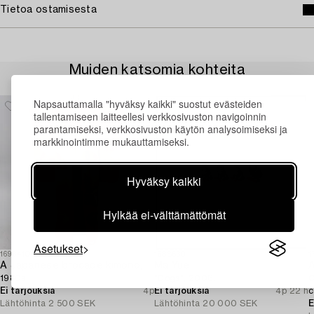
Tietoa ostamisesta
Muiden katsomia kohteita
Napsauttamalla "hyväksy kaikki" suostut evästeiden
tallentamiseen laitteellesi verkkosivuston navigoinnin
parantamiseksi, verkkosivuston käytön analysoimiseksi ja
markkinointimme mukauttamiseksi.
Hyväksy kaikki
Hylkää ei-välttämättömät
Asetukset
1693410
1688630
1
A Japanese brocade kimono,
Ma Yue,
A
1980s.
"Dogs", 2006.
C
Ei tarjouksia
4p
Ei tarjouksia
4p 22 h
c
Lähtöhinta
2 500 SEK
Lähtöhinta
20 000 SEK
E