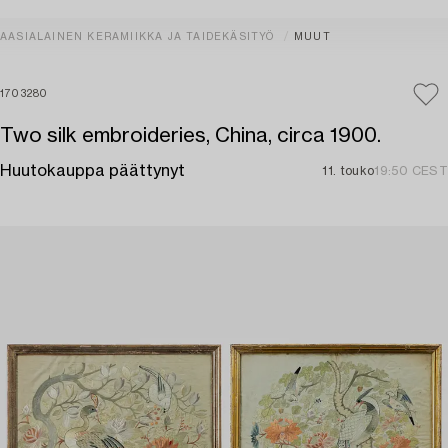
AASIALAINEN KERAMIIKKA JA TAIDEKÄSITYÖ
MUUT
1703280
Two silk embroideries, China, circa 1900.
Huutokauppa päättynyt
11. touko
19:50 CEST