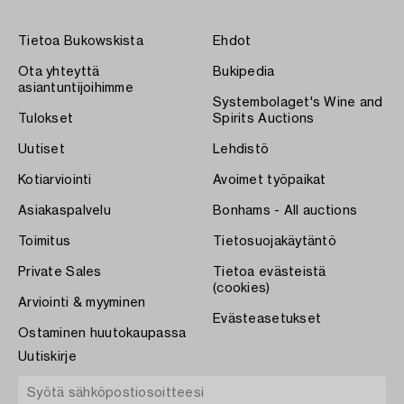
Tietoa Bukowskista
Ehdot
Ota yhteyttä
Bukipedia
asiantuntijoihimme
Systembolaget's Wine and
Tulokset
Spirits Auctions
Uutiset
Lehdistö
Kotiarviointi
Avoimet työpaikat
Asiakaspalvelu
Bonhams - All auctions
Toimitus
Tietosuojakäytäntö
Private Sales
Tietoa evästeistä
(cookies)
Arviointi & myyminen
Evästeasetukset
Ostaminen huutokaupassa
Uutiskirje