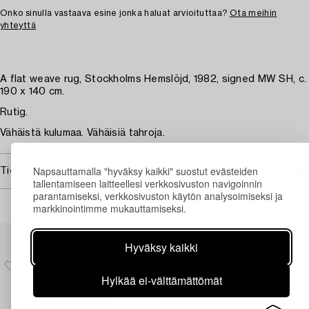
Onko sinulla vastaava esine jonka haluat arvioituttaa?
Ota meihin
yhteyttä
A flat weave rug, Stockholms Hemslöjd, 1982, signed MW SH, c.
190 x 140 cm.
Rutig.
Vähäistä kulumaa. Vähäisiä tahroja.
Napsauttamalla "hyväksy kaikki" suostut evästeiden
Tietoa ostamisesta
tallentamiseen laitteellesi verkkosivuston navigoinnin
parantamiseksi, verkkosivuston käytön analysoimiseksi ja
markkinointimme mukauttamiseksi.
Muiden katsomia kohteita
Hyväksy kaikki
Hylkää ei-välttämättömät