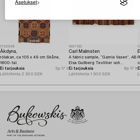
Asetukset
1730849
1697193
1
Åkdyna,
Carl Malmsten
E
rölakan, ca 105 x 49 cm Skåne,
A fabric sample, “Gamla Vasen”, AB
R
1800-tal.
Elsa Gullberg Textilier och
c
Ei tarjouksia
5p 17 h
Inredning, Stockholm, 1920s.
Ei tarjouksia
8p 17 h
E
Lähtöhinta
2 500 SEK
Lähtöhinta
1 500 SEK
L