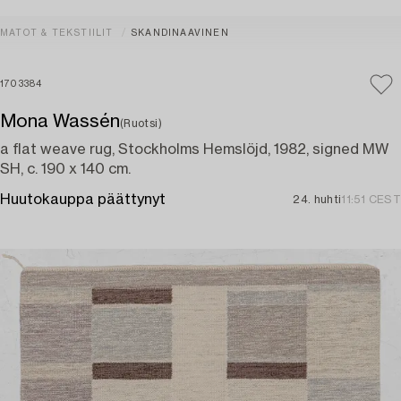
MATOT & TEKSTIILIT
SKANDINAAVINEN
1703384
Mona Wassén
(Ruotsi)
a flat weave rug, Stockholms Hemslöjd, 1982, signed MW
SH, c. 190 x 140 cm.
Huutokauppa päättynyt
24. huhti
11:51 CEST