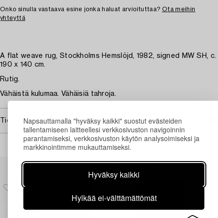
Onko sinulla vastaava esine jonka haluat arvioituttaa?
Ota meihin
yhteyttä
A flat weave rug, Stockholms Hemslöjd, 1982, signed MW SH, c.
190 x 140 cm.
Rutig.
Vähäistä kulumaa. Vähäisiä tahroja.
Napsauttamalla "hyväksy kaikki" suostut evästeiden
Tietoa ostamisesta
tallentamiseen laitteellesi verkkosivuston navigoinnin
parantamiseksi, verkkosivuston käytön analysoimiseksi ja
markkinointimme mukauttamiseksi.
Muiden katsomia kohteita
Hyväksy kaikki
Hylkää ei-välttämättömät