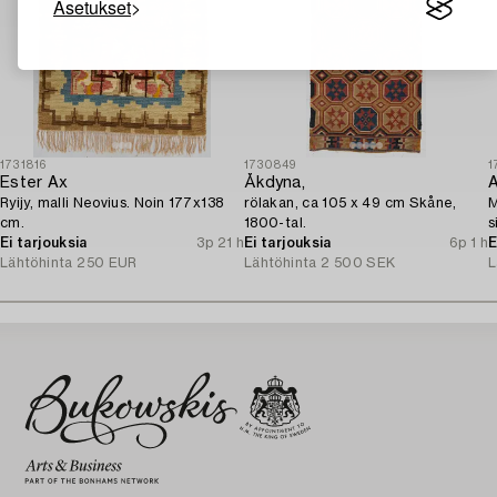
Asetukset
1731816
1730849
1
Ester Ax
Åkdyna,
A
Ryijy, malli Neovius. Noin 177x138
rölakan, ca 105 x 49 cm Skåne,
M
cm.
1800-tal.
s
Ei tarjouksia
3p 21 h
Ei tarjouksia
6p 1 h
E
Lähtöhinta
250 EUR
Lähtöhinta
2 500 SEK
L