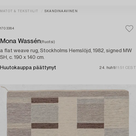
MATOT & TEKSTIILIT
SKANDINAAVINEN
1703384
Mona Wassén
(Ruotsi)
a flat weave rug, Stockholms Hemslöjd, 1982, signed MW
SH, c. 190 x 140 cm.
Huutokauppa päättynyt
24. huhti
11:51 CEST