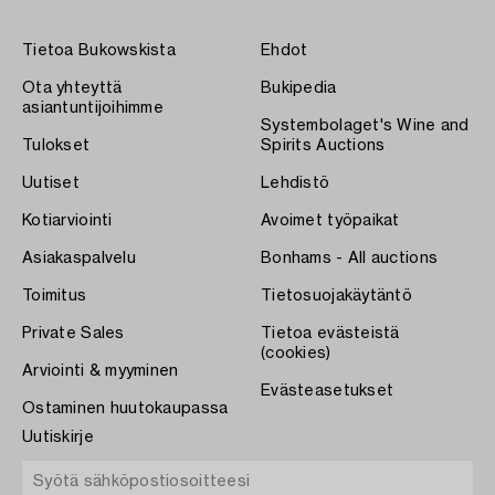
Tietoa Bukowskista
Ehdot
Ota yhteyttä
Bukipedia
asiantuntijoihimme
Systembolaget's Wine and
Tulokset
Spirits Auctions
Uutiset
Lehdistö
Kotiarviointi
Avoimet työpaikat
Asiakaspalvelu
Bonhams - All auctions
Toimitus
Tietosuojakäytäntö
Private Sales
Tietoa evästeistä
(cookies)
Arviointi & myyminen
Evästeasetukset
Ostaminen huutokaupassa
Uutiskirje