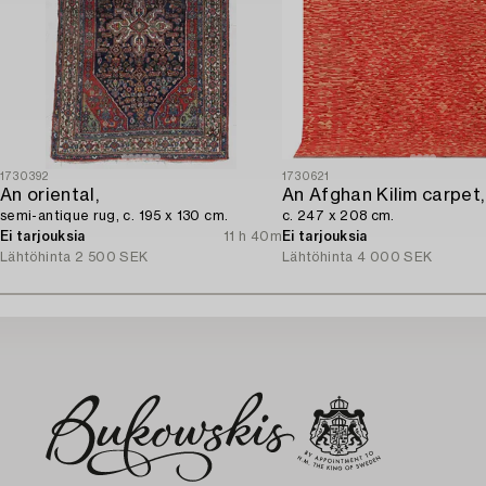
1730392
1730621
An oriental,
An Afghan Kilim carpet,
semi-antique rug, c. 195 x 130 cm.
c. 247 x 208 cm.
Ei tarjouksia
11 h 40m
Ei tarjouksia
Lähtöhinta
2 500 SEK
Lähtöhinta
4 000 SEK