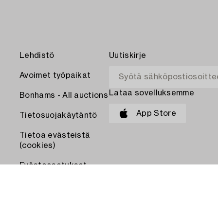
Lehdistö
Uutiskirje
Avoimet työpaikat
Lataa sovelluksemme
Bonhams - All auctions
App Store
Tietosuojakäytäntö
Tietoa evästeistä
(cookies)
Evästeasetukset
MAKSA