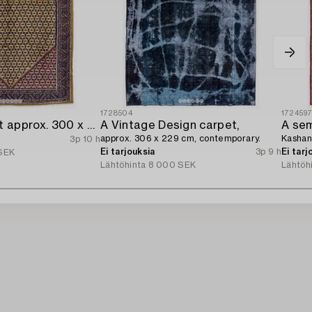
1728504
172459
A Kolyai carpet approx. 300 x 215 cm.
A Vintage Design carpet,
A sem
approx. 306 x 229 cm, contemporary.
Kashan,
3p 10 h
Ei tarjouksia
3p 9 h
Ei tarj
SEK
Lähtöhinta
8 000 SEK
Lähtöh