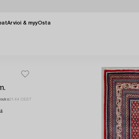
pat
Arvioi & myy
Osta
m.
touko
21:44 CEST
tä