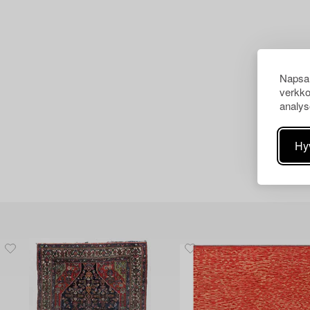
Napsau
verkko
analys
Hy