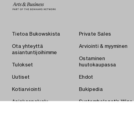
Tietoa Bukowskista
Private Sales
Ota yhteyttä
Arviointi & myyminen
asiantuntijoihimme
Ostaminen
Tulokset
huutokaupassa
Uutiset
Ehdot
Kotiarviointi
Bukipedia
Asiakaspalvelu
Systembolaget's Wine
and Spirits Auctions
Toimitus