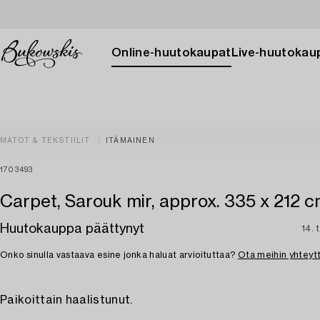
Online-huutokaupat
Live-huutokau
MATOT & TEKSTIILIT
ITÄMAINEN
1703493
Carpet, Sarouk mir, approx. 335 x 212 c
Huutokauppa päättynyt
14. 
Onko sinulla vastaava esine jonka haluat arvioituttaa?
Ota meihin yhteyt
Paikoittain haalistunut.