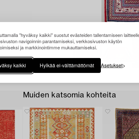
ttamalla "hyväksy kaikki" suostut evästeiden tallentamiseen laitteell
sivuston navigoinnin parantamiseksi, verkkosivuston käytön
oimiseksi ja markkinointimme mukauttamiseksi.
väksy kaikki
Hylkää ei-välttämättömät
Asetukset
Muiden katsomia kohteita