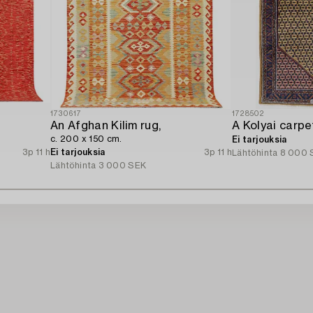
1730617
1728502
An Afghan Kilim rug,
c. 200 x 150 cm.
Ei tarjouksia
3p 11 h
Ei tarjouksia
3p 11 h
Lähtöhinta
8 000 
Lähtöhinta
3 000 SEK