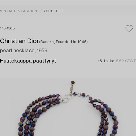
VINTAGE & FASHION
ASUSTEET
1704308
Christian Dior
(Ranska, Founded in 1945)
pearl necklace, 1959.
Huutokauppa päättynyt
18. touko
15:52 CEST