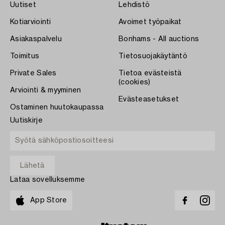
Uutiset
Lehdistö
Kotiarviointi
Avoimet työpaikat
Asiakaspalvelu
Bonhams - All auctions
Toimitus
Tietosuojakäytäntö
Private Sales
Tietoa evästeistä
(cookies)
Arviointi & myyminen
Evästeasetukset
Ostaminen huutokaupassa
Uutiskirje
Lataa sovelluksemme
App Store