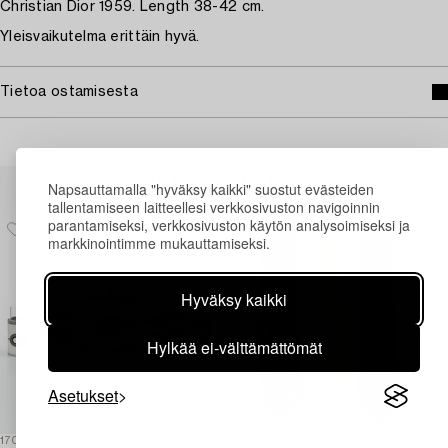
Christian Dior 1959. Length 38-42 cm.
Yleisvaikutelma erittäin hyvä.
Tietoa ostamisesta
Muiden katsomia kohteita
Napsauttamalla "hyväksy kaikki" suostut evästeiden
tallentamiseen laitteellesi verkkosivuston navigoinnin
parantamiseksi, verkkosivuston käytön analysoimiseksi ja
markkinointimme mukauttamiseksi.
Hyväksy kaikki
Hylkää ei-välttämättömät
Asetukset
1708986
1729929
1