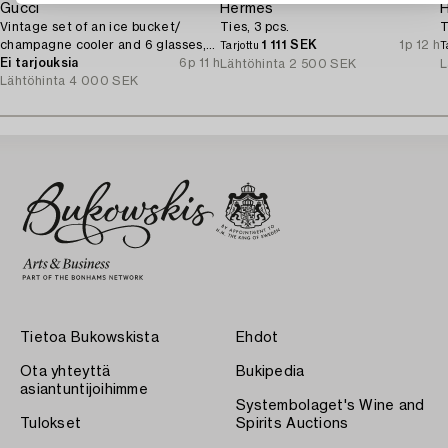
Gucci
Hermès
Vintage set of an ice bucket/
Ties, 3 pcs.
T
champagne cooler and 6 glasses,
1 111 SEK
1p 12 h
Tarjottu
T
1970's.
Ei tarjouksia
6p 11 h
Lähtöhinta
2 500 SEK
L
Lähtöhinta
4 000 SEK
Tietoa Bukowskista
Ehdot
Ota yhteyttä
Bukipedia
asiantuntijoihimme
Systembolaget's Wine and
Tulokset
Spirits Auctions