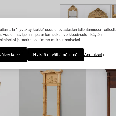
ttamalla "hyväksy kaikki" suostut evästeiden tallentamiseen laitteell
sivuston navigoinnin parantamiseksi, verkkosivuston käytön
oimiseksi ja markkinointimme mukauttamiseksi.
Muiden katsomia kohteita
väksy kaikki
Hylkää ei-välttämättömät
Asetukset