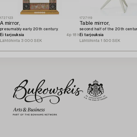
1727123
1727119
A mirror,
Table mirror,
presumably early 20th century.
second half of the 20th centur
Ei tarjouksia
4p 18 h
Ei tarjouksia
Lähtöhinta
3 000 SEK
Lähtöhinta
1 500 SEK