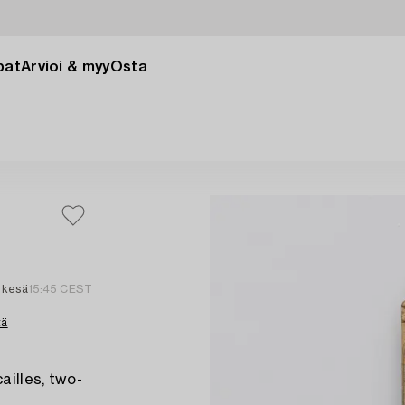
pat
Arvioi & myy
Osta
 kesä
15:45 CEST
tä
ailles, two-