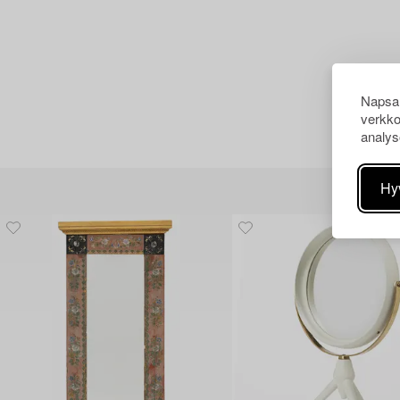
Napsau
verkko
analys
Hy