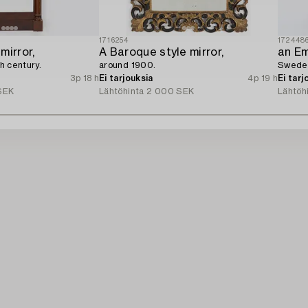
1716254
172448
mirror,
A Baroque style mirror,
an Em
th century.
around 1900.
Sweden
3p 18 h
Ei tarjouksia
4p 19 h
Ei tarj
SEK
Lähtöhinta
2 000 SEK
Lähtöh