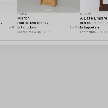
1731147
1729442
Mirror,
A Late Empire 
y.
Empire, 19th century.
first half of the 19
4p 17 h
Ei tarjouksia
2p 18 h
Ei tarjouksia
Lähtöhinta
4 000 SEK
Lähtöhinta
2 500 