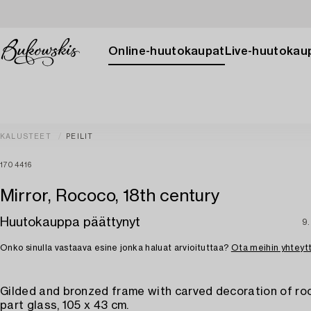
Online-huutokaupat
Live-huutokau
KALUSTEET
PEILIT
1704416
Mirror, Rococo, 18th century
Huutokauppa päättynyt
9.
Onko sinulla vastaava esine jonka haluat arvioituttaa?
Ota meihin yhteyt
Gilded and bronzed frame with carved decoration of roc
part glass, 105 x 43 cm.