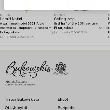
1730869
1727689
1
Harald Notini
Ceiling lamp,
A wall lamp model 8651, Arvid
first half of the 20th century.
W
Böhlmarks Lampfabrik, Stockholm,
Ei tarjouksia
5p 2 h
H
1940s.
Ei tarjouksia
5p
Lähtöhinta
2 500 SEK
M
E
Lähtöhinta
3 000 SEK
L
Tietoa Bukowskista
Ehdot
Ota yhteyttä
Bukipedia