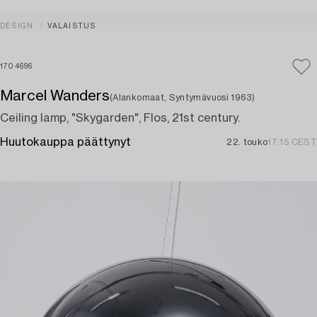
DESIGN
VALAISTUS
1704696
Marcel Wanders
(Alankomaat, Syntymävuosi 1963)
Ceiling lamp, "Skygarden", Flos, 21st century.
Huutokauppa päättynyt
22. touko
17:15 CEST