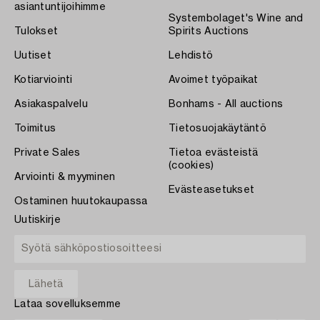
asiantuntijoihimme
Systembolaget's Wine and
Tulokset
Spirits Auctions
Uutiset
Lehdistö
Kotiarviointi
Avoimet työpaikat
Asiakaspalvelu
Bonhams - All auctions
Toimitus
Tietosuojakäytäntö
Private Sales
Tietoa evästeistä
(cookies)
Arviointi & myyminen
Evästeasetukset
Ostaminen huutokaupassa
Uutiskirje
Lataa sovelluksemme