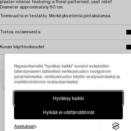
plaster interior featuring a floral-patterned, cast relief.
Diameter approximately 60 cm.
Toimivuutta ei testattu. Merkityksetöntä pintakulumaa.
Tietoa ostamisesta
Kuvan käyttöoikeudet
Napsauttamalla "hyväksy kaikki" suostut evästeiden
tallentamiseen laitteellesi verkkosivuston navigoinnin
Muiden katsomia kohteita
parantamiseksi, verkkosivuston käytön analysoimiseksi ja
markkinointimme mukauttamiseksi.
Hyväksy kaikki
Hylkää ei-välttämättömät
Asetukset