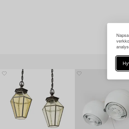
Napsau
verkko
analys
Hy